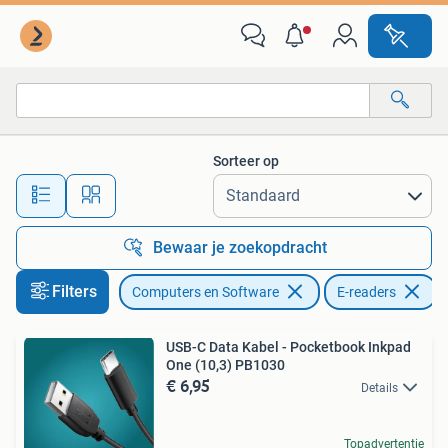
E-readers
Sorteer op
Alle afstanden…
Bewaar je zoekopdracht
Filters
Computers en Software
E-readers
V
USB-C Data Kabel - Pocketbook Inkpad
One (10,3) PB1030
€ 6,95
Details
Topadvertentie