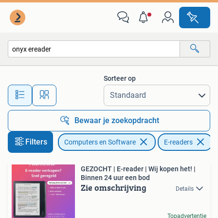
E-readers
Sorteer op
Alle afstanden…
Bewaar je zoekopdracht
Filters
Computers en Software
E-readers
V
GEZOCHT | E-reader | Wij kopen het! |
Binnen 24 uur een bod
Zie omschrijving
Details
Topadvertentie