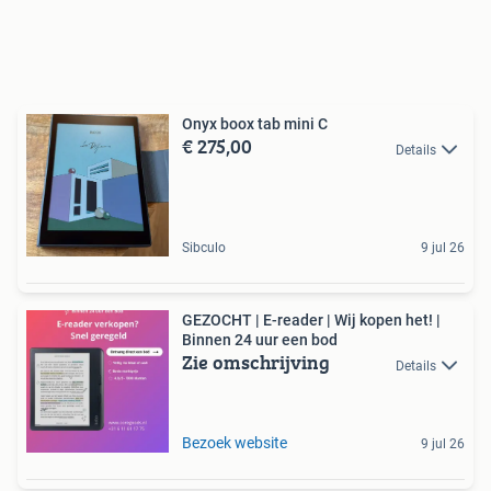
Onyx boox tab mini C
€ 275,00
Details
Sibculo
9 jul 26
GEZOCHT | E-reader | Wij kopen het! |
Binnen 24 uur een bod
Zie omschrijving
Details
Bezoek website
9 jul 26