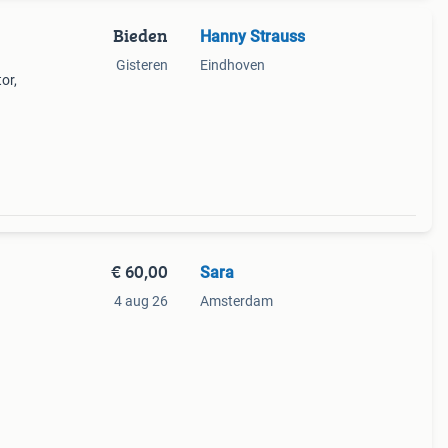
Bieden
Hanny Strauss
Gisteren
Eindhoven
or,
0
full
€ 60,00
Sara
4 aug 26
Amsterdam
and