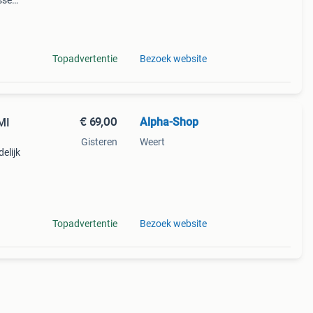
assen
d
Topadvertentie
Bezoek website
€ 69,00
Alpha-Shop
MI
Gisteren
Weert
elijk
bare
Topadvertentie
Bezoek website