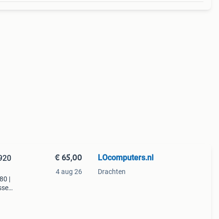
€ 65,00
LOcomputers.nl
1920
4 aug 26
Drachten
80 |
assen
d