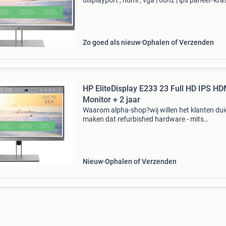
displayport , hdmi , vga | 60hz | ips paneel -kr
in scherm hp elitedisplay e233 - 23 inch - full h
1920 x 1080 - displayport - hdmi - vga - i
Zo goed als nieuw
Ophalen of Verzenden
HP EliteDisplay E233 23 Full HD IPS HD
Monitor + 2 jaar
Waarom alpha-shop?wij willen het klanten duid
maken dat refurbished hardware - mits
aangeboden door een deskundige en betrouw
leverancier - een uitstekende en duurzame
oplossing is.
Nieuw
Ophalen of Verzenden