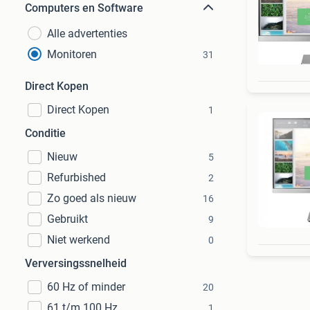
Computers en Software
Alle advertenties
Monitoren
31
Direct Kopen
Direct Kopen
1
Conditie
Nieuw
5
Refurbished
2
Zo goed als nieuw
16
Gebruikt
9
Niet werkend
0
Verversingssnelheid
60 Hz of minder
20
61 t/m 100 Hz
1