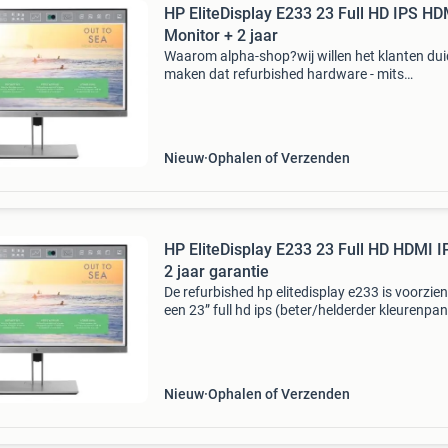
HP EliteDisplay E233 23 Full HD IPS HD
Monitor + 2 jaar
Waarom alpha-shop?wij willen het klanten duid
maken dat refurbished hardware - mits
aangeboden door een deskundige en betrouw
leverancier - een uitstekende en duurzame
oplossing is.
Nieuw
Ophalen of Verzenden
HP EliteDisplay E233 23 Full HD HDMI I
2 jaar garantie
De refurbished hp elitedisplay e233 is voorzie
een 23” full hd ips (beter/helderder kleurenpan
beeldscherm. Met deze zéér populaire high en
bussinesline monitor van hp bent u verzekerd
de
Nieuw
Ophalen of Verzenden