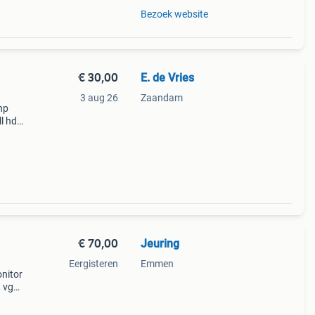
Bezoek website
€ 30,00
E. de Vries
3 aug 26
Zaandam
hp
l hd
bels,
€ 70,00
Jeuring
Eergisteren
Emmen
onitor
, vga
e