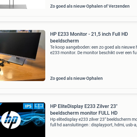
Zo goed als nieuw
Ophalen of Verzenden
HP E233 Monitor - 21,5 inch Full HD
beeldscherm
Te koop aangeboden: een zo goed als nieuwe 
e233 monitor. De monitor beschikt over een ful
scherm. Wordt geleverd met alle benodigde ka
de stroom kabel en een hdmi kabel.
Zo goed als nieuw
Ophalen
HP EliteDisplay E233 Zilver 23"
beeldscherm monitor FULL HD
Hp elitedisplay e233 zilver 23" beeldscherm m
full hd aansluitingen : displayport, hdmi, usb-a
beeldschermcoating : mat/anti-glans
beeldverhouding : 16:09 refreshrate : 60hz typ