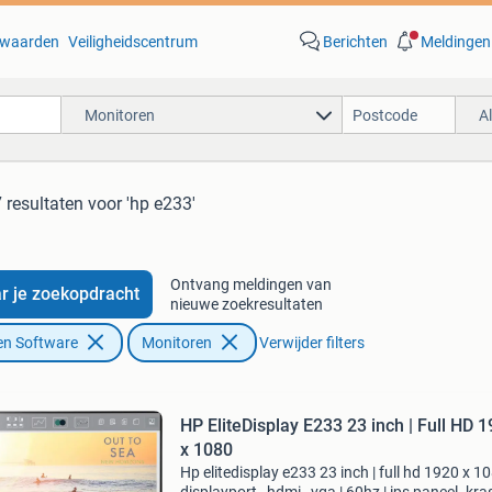
waarden
Veiligheidscentrum
Berichten
Meldingen
Monitoren
A
 resultaten
voor 'hp e233'
Ontvang meldingen van
r je zoekopdracht
nieuwe zoekresultaten
en Software
Monitoren
Verwijder filters
HP EliteDisplay E233 23 inch | Full HD 
x 1080
Hp elitedisplay e233 23 inch | full hd 1920 x 10