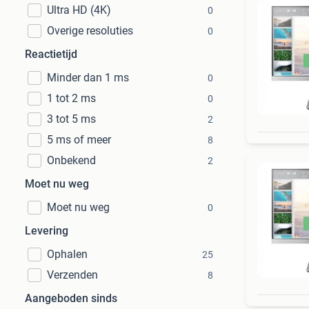
Ultra HD (4K)
0
Overige resoluties
0
Reactietijd
Minder dan 1 ms
0
1 tot 2 ms
0
3 tot 5 ms
2
5 ms of meer
8
Onbekend
2
Moet nu weg
Moet nu weg
0
Levering
Ophalen
25
Verzenden
8
Aangeboden sinds