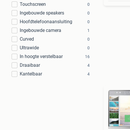
Touchscreen
0
Ingebouwde speakers
0
Hoofdtelefoonaansluiting
0
Ingebouwde camera
1
Curved
0
Ultrawide
0
In hoogte verstelbaar
16
Draaibaar
4
Kantelbaar
4