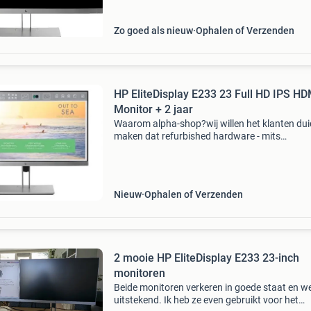
scher
Zo goed als nieuw
Ophalen of Verzenden
HP EliteDisplay E233 23 Full HD IPS HD
Monitor + 2 jaar
Waarom alpha-shop?wij willen het klanten duid
maken dat refurbished hardware - mits
aangeboden door een deskundige en betrouw
leverancier - een uitstekende en duurzame
oplossing is.
Nieuw
Ophalen of Verzenden
2 mooie HP EliteDisplay E233 23-inch
monitoren
Beide monitoren verkeren in goede staat en w
uitstekend. Ik heb ze even gebruikt voor het