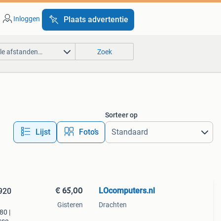
Inloggen
Plaats advertentie
lle afstanden…
Zoek
Sorteer op
Lijst
Foto’s
€ 65,00
LOcomputers.nl
1920
Gisteren
Drachten
80 |