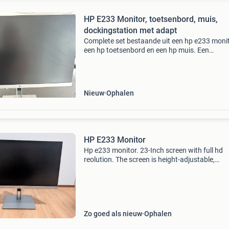
HP E233 Monitor, toetsenbord, muis,
dockingstation met adapt
Complete set bestaande uit een hp e233 monit
een hp toetsenbord en een hp muis. Een
dockingstation van dell a universal dock d600
inclusief stroomadapter. De monitor heeft een 
hd resolutie en
Nieuw
Ophalen
HP E233 Monitor
Hp e233 monitor. 23-Inch screen with full hd
reolution. The screen is height-adjustable,
rotatable, and tiltable, ensuring an ergonomic
workspace. Equipped with displayport, hdmi, 
usb-c connection
Zo goed als nieuw
Ophalen