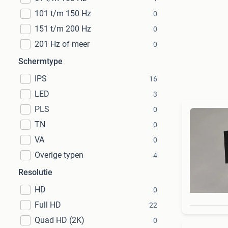
101 t/m 150 Hz
0
151 t/m 200 Hz
0
201 Hz of meer
0
Schermtype
IPS
16
LED
3
PLS
0
TN
0
VA
0
Overige typen
4
Resolutie
HD
0
Full HD
22
Quad HD (2K)
0