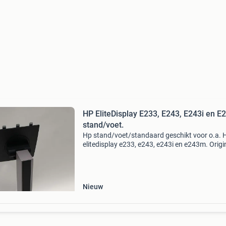
HP EliteDisplay E233, E243, E243i en 
stand/voet.
Hp stand/voet/standaard geschikt voor o.a. 
elitedisplay e233, e243, e243i en e243m. Origi
hp voet, in hoogte verstelbaar, kantelbaar en
geschikt voor diverse monitoren van hp. Garan
maand
Nieuw