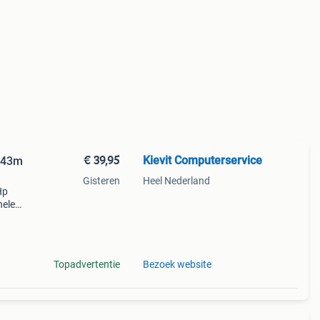
€ 39,95
Kievit Computerservice
E243m
Gisteren
Heel Nederland
Hp
nele
tie: 6
Topadvertentie
Bezoek website