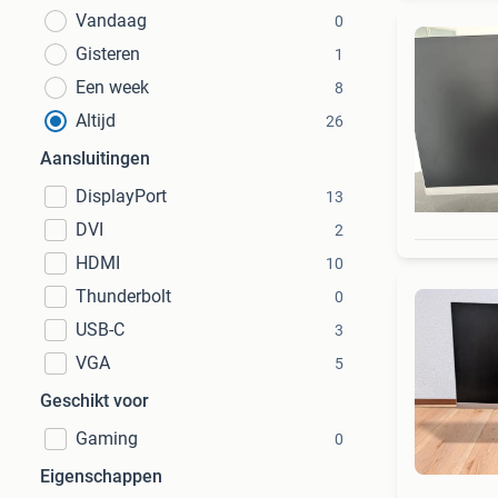
Vandaag
0
Gisteren
1
Een week
8
Altijd
26
Aansluitingen
DisplayPort
13
DVI
2
HDMI
10
Thunderbolt
0
USB-C
3
VGA
5
Geschikt voor
Gaming
0
Eigenschappen