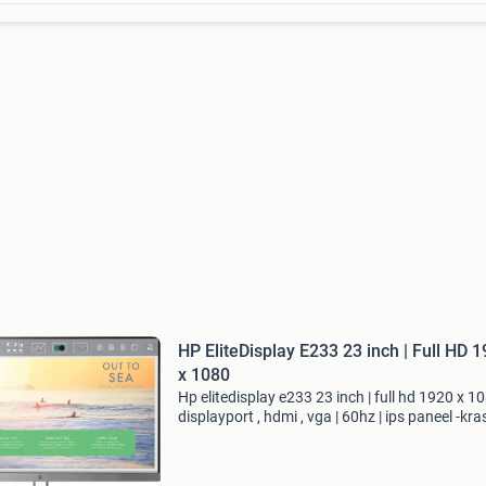
HP EliteDisplay E233 23 inch | Full HD 
x 1080
Hp elitedisplay e233 23 inch | full hd 1920 x 10
displayport , hdmi , vga | 60hz | ips paneel -kr
in scherm hp elitedisplay e233 - 23 inch - full h
1920 x 1080 - displayport - hdmi - vga - i