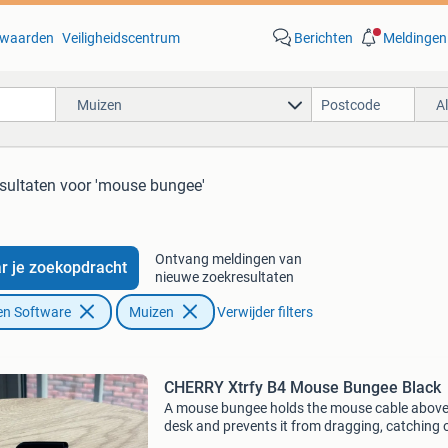
waarden
Veiligheidscentrum
Berichten
Meldingen
Muizen
A
sultaten
voor 'mouse bungee'
Ontvang meldingen van
r je zoekopdracht
nieuwe zoekresultaten
en Software
Muizen
Verwijder filters
CHERRY Xtrfy B4 Mouse Bungee Black
A mouse bungee holds the mouse cable above
desk and prevents it from dragging, catching 
the edge of the table, or getting tangled with 