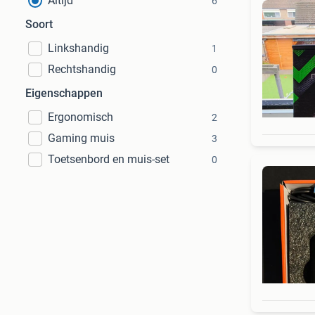
Altijd
6
Soort
Linkshandig
1
Rechtshandig
0
Eigenschappen
Ergonomisch
2
Gaming muis
3
Toetsenbord en muis-set
0