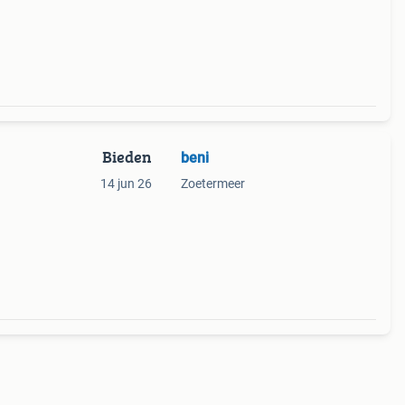
her
Bieden
beni
14 jun 26
Zoetermeer