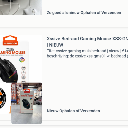
v
Zo goed als nieuw
Ophalen of Verzenden
Xssive Bedraad Gaming Mouse XSS-G
| NIEUW
Titel: xssive gaming muis bedraad | nieuw | €1
beschrijving: de xssive xss-gms01 ✔ bedraad 
✔ nieuw ✔ werkt perfect 🖱️ ideaal voor gaming
let op: vanwege snelle doorloop van onze voo
beste kwaliteit
Nieuw
Ophalen of Verzenden