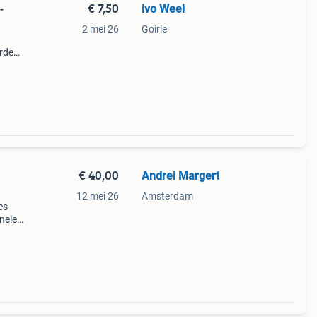
€ 7,50
ivo Weel
-
2 mei 26
Goirle
.
rde
ers.
€ 40,00
Andrei Margert
12 mei 26
Amsterdam
es
nele
r
ad en