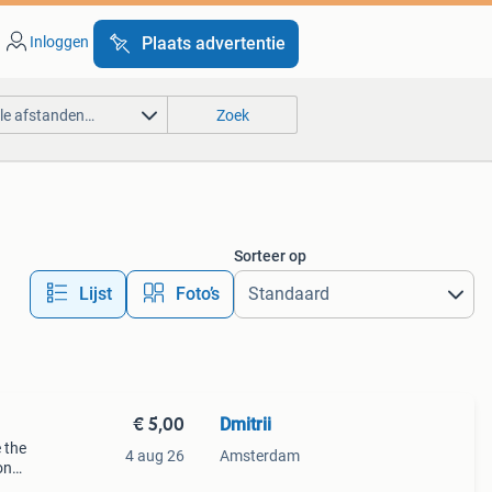
Inloggen
Plaats advertentie
lle afstanden…
Zoek
Sorteer op
Lijst
Foto’s
€ 5,00
Dmitrii
 the
4 aug 26
Amsterdam
on
other