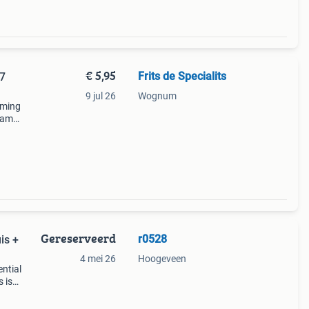
€ 5,95
Frits de Specialits
 7
9 jul 26
Wognum
aming
gamer,
kelij
Gereserveerd
r0528
is +
4 mei 26
Hoogeveen
ential
 is
 Dpi
kabel