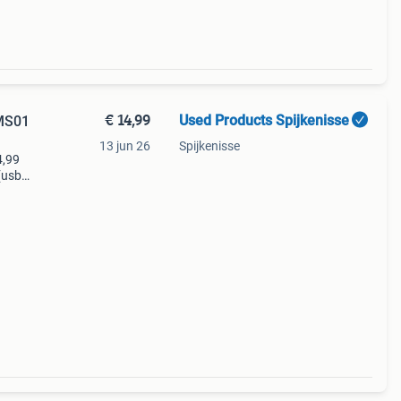
€ 14,99
Used Products Spijkenisse
MS01
13 jun 26
Spijkenisse
4,99
(usb)
 📢