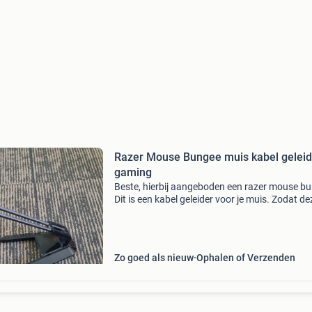
Razer Mouse Bungee muis kabel geleid
gaming
Beste, hierbij aangeboden een razer mouse b
Dit is een kabel geleider voor je muis. Zodat de
nooit vast zit. Is in nette staat. Overgestapt n
draadloos waardoor deze overbodig is gewor
Zo goed als nieuw
Ophalen of Verzenden