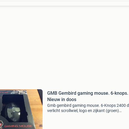
GMB Gembird gaming mouse. 6-knops.
Nieuw in doos
Gmb gembird gaming mouse. 6-Knops 2400 d
verlicht scrollwiel, logo en zijkant (groen)
ergonomisch ontwerp rubbercoating voor bet
grip en controle geen bluetooth nieuw in doos
ophalen of verzenden