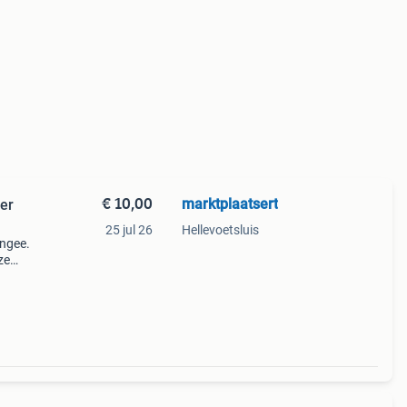
€ 10,00
marktplaatsert
er
25 jul 26
Hellevoetsluis
ungee.
ze
aar
den.