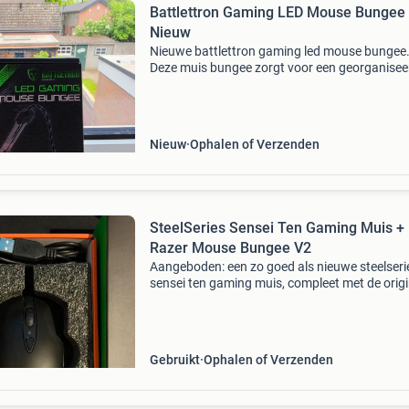
Battlettron Gaming LED Mouse Bungee 
Nieuw
Nieuwe battlettron gaming led mouse bungee
Deze muis bungee zorgt voor een georganisee
en onbelemmerde muiskabel, ideaal voor gam
Voorzien van 7 led-modi en rgb-verlichting.
Geschikt voor pc.
Nieuw
Ophalen of Verzenden
SteelSeries Sensei Ten Gaming Muis +
Razer Mouse Bungee V2
Aangeboden: een zo goed als nieuwe steelseri
sensei ten gaming muis, compleet met de origi
verpakking en een razer mouse bungee v2 voo
optimaal kabelmanagement. De muis is bedra
geschikt v
Gebruikt
Ophalen of Verzenden