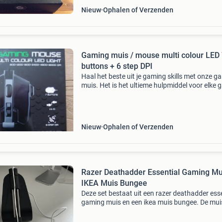
Nieuw
Ophalen of Verzenden
Gaming muis / mouse multi colour LED
buttons + 6 step DPI
Haal het beste uit je gaming skills met onze g
muis. Het is het ultieme hulpmiddel voor elke 
met ongekende controle en precisie. Je hebt
knoppen voor vooruit en achteruit, je kunt mak
Nieuw
Ophalen of Verzenden
Razer Deathadder Essential Gaming Mu
IKEA Muis Bungee
Deze set bestaat uit een razer deathadder ess
gaming muis en een ikea muis bungee. De muis
bedraad en ideaal voor gaming met zijn 6.400
optische sensor. De muis bungee helpt om de 