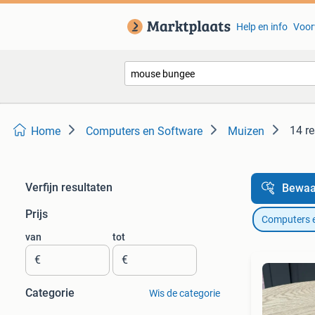
Help en info
Voor
14 re
Home
Computers en Software
Muizen
Verfijn resultaten
Bewaa
Prijs
Computers 
van
tot
€
€
Categorie
Wis de categorie