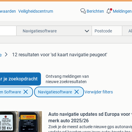
waarden
Veiligheidscentrum
Berichten
Meldingen
Navigatiesoftware
A
12 resultaten
voor 'sd kaart navigatie peugeot'
e
Ontvang meldingen van
r je zoekopdracht
nieuwe zoekresultaten
en Software
Navigatiesoftware
Verwijder filters
Auto navigatie updates sd Europa voor 
merk auto 2025/26
Zoek je de meest actuele nieuwe gps autonavi