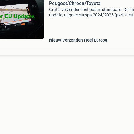
Peugeot/Citroen/Toyota
Gratis verzenden met postnl standaard. De fin
update, uitgave europa 2024/2025 (pz41c-eu
1b) op origineel micro sd-kaart, bestemd voor 
xnav touchscreen navigatiesysteem van peug
citroën e
Nieuw
Verzenden
Heel Europa