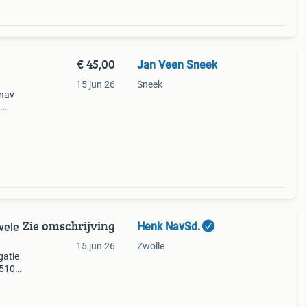
€ 45,00
Jan Veen Sneek
15 jun 26
Sneek
-nav
1
ten
Zie omschrijving
Henk NavSd.
vele
15 jun 26
Zwolle
gatie
 510
sync2
a bo