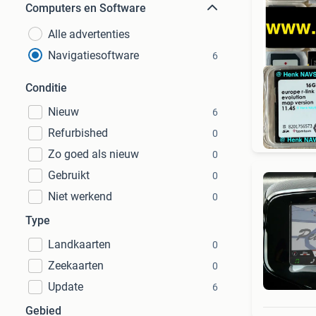
Computers en Software
Alle advertenties
Navigatiesoftware
6
Conditie
Nieuw
6
Refurbished
0
Zo goed als nieuw
0
Gebruikt
0
Niet werkend
0
Type
Landkaarten
0
Zeekaarten
0
Update
6
Gebied