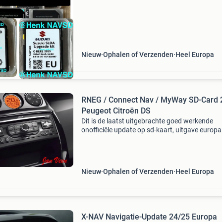
Nieuw
Ophalen of Verzenden
Heel Europa
RNEG / Connect Nav / MyWay SD-Card 
Peugeot Citroën DS
Dit is de laatst uitgebrachte goed werkende
onofficiële update op sd-kaart, uitgave europa
2024 (editie 2023-2), bestemd voor het rneg
navigatie-systeem connect nav / wip nav van
peugeot en myway van
Nieuw
Ophalen of Verzenden
Heel Europa
X-NAV Navigatie-Update 24/25 Europa