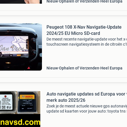
Nieuw
Ophalen of Verzenden
Heel Europa
Peugeot 108 X-Nav Navigatie-Update
2024/25 EU Micro SD-card
De meest recente navigatie-update voor het x
touchscreen navigatiesysteem in de citroën c
vanaf 2015, uitgave europa 2024/2025 (kaar
april 2024). Foto met systeeminformatie
bijgevoegd (dit is
Nieuw
Ophalen of Verzenden
Heel Europa
Auto navigatie updates sd Europa voor 
merk auto 2025/26
Zoek je de meest actuele nieuwe gps autonavi
update sd kaarten voor jouw auto: toyota tns
sd tns510 , mercedes garmin map pilot, ford 
sync 2 f11 , ford sync1 sync 1 mfd , suzuki sld