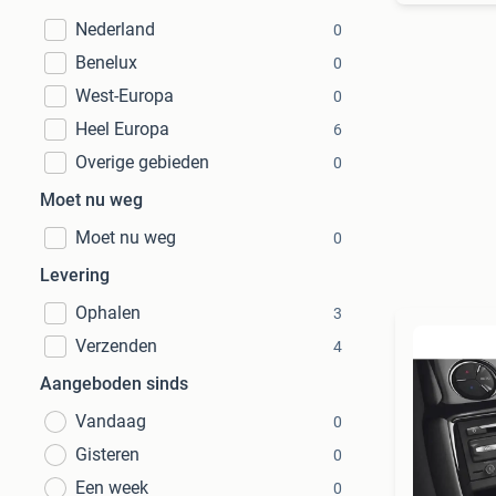
Nederland
0
Benelux
0
West-Europa
0
Heel Europa
6
Overige gebieden
0
Moet nu weg
Moet nu weg
0
Levering
Ophalen
3
Verzenden
4
Aangeboden sinds
Vandaag
0
Gisteren
0
Een week
0