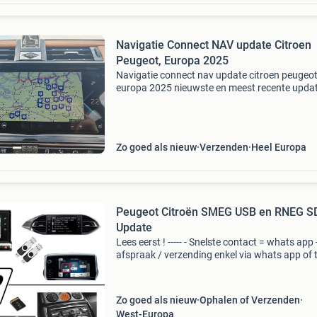
Navigatie Connect NAV update Citroen
Peugeot, Europa 2025
Navigatie connect nav update citroen peugeot
europa 2025 nieuwste en meest recente updat
europa 2025 vin-code nodig! Navigatie: conne
nav prijs €60, vin-code nodig! Betaling via iba
payp
Zo goed als nieuw
Verzenden
Heel Europa
Peugeot Citroën SMEG USB en RNEG S
Update
Lees eerst ! ----- - Snelste contact = whats app 
afspraak / verzending enkel via whats app of te
geen prive / afgeschermde nr&#39;s - verzend
(+5€) altijd met tracking !! ----- Peugeo
Zo goed als nieuw
Ophalen of Verzenden
West-Europa