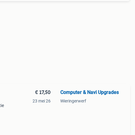
€ 17,50
Computer & Navi Upgrades
23 mei 26
Wieringerwerf
tie
 sd-
e