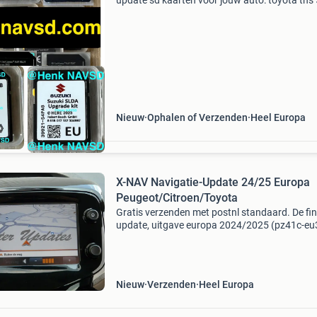
update sd kaarten voor jouw auto: toyota tns
sd tns510 , mercedes garmin map pilot, ford 
sync 2 f11 , ford sync1 sync 1 mfd , suzuki sld
Nieuw
Ophalen of Verzenden
Heel Europa
X-NAV Navigatie-Update 24/25 Europa
Peugeot/Citroen/Toyota
Gratis verzenden met postnl standaard. De fin
update, uitgave europa 2024/2025 (pz41c-eu
1b) op origineel micro sd-kaart, bestemd voor 
xnav touchscreen navigatiesysteem van peug
citroën e
Nieuw
Verzenden
Heel Europa