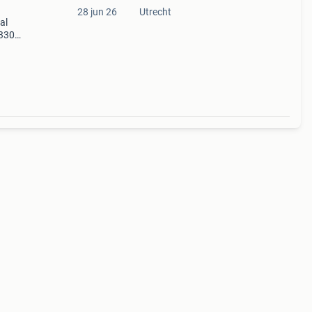
28 jun 26
Utrecht
al
330-
het
eot,