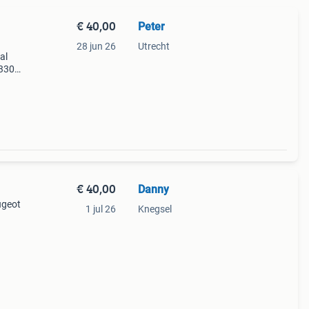
€ 40,00
Peter
28 jun 26
Utrecht
al
330-
het
eot,
€ 40,00
Danny
ugeot
1 jul 26
Knegsel
t een
g van