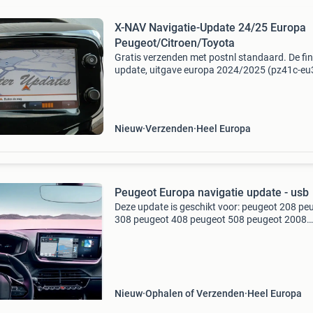
X-NAV Navigatie-Update 24/25 Europa
Peugeot/Citroen/Toyota
Gratis verzenden met postnl standaard. De fin
update, uitgave europa 2024/2025 (pz41c-eu
1b) op origineel micro sd-kaart, bestemd voor 
xnav touchscreen navigatiesysteem van peug
citroën e
Nieuw
Verzenden
Heel Europa
Peugeot Europa navigatie update - usb
Deze update is geschikt voor: peugeot 208 pe
308 peugeot 408 peugeot 508 peugeot 2008
peugeot 3008 peugeot 5008 peugeot rifter laa
bericht achter bij uw bestelling met vermeldin
uw vin
Nieuw
Ophalen of Verzenden
Heel Europa