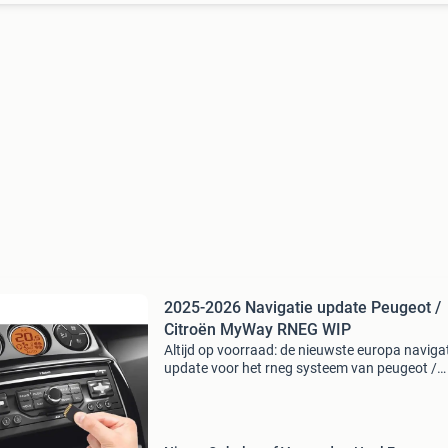
2025-2026 Navigatie update Peugeot /
Citroën MyWay RNEG WIP
Altijd op voorraad: de nieuwste europa naviga
update voor het rneg systeem van peugeot /
citroën (inc. Flitspalen). Wordt geleverd op een
kaart. De kaart c.q. Update is geschikt voor all
soft-