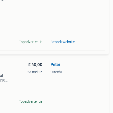
 510
sync2
a bo
Topadvertentie
Bezoek website
€ 40,00
Peter
23 mei 26
Utrecht
al
330-
het
eot,
Topadvertentie