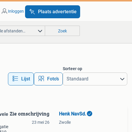
Inloggen
Plaats advertentie
lle afstanden…
Zoek
Sorteer op
Lijst
Foto’s
Zie omschrijving
Henk NavSd.
vele
23 mei 26
Zwolle
gatie