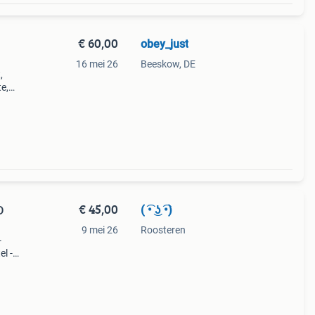
€ 60,00
obey_just
16 mei 26
Beeskow, DE
,
e,
ct
n en
€ 45,00
( ͡• ͜ʖ ͡•)
D
9 mei 26
Roosteren
-
l -
ing