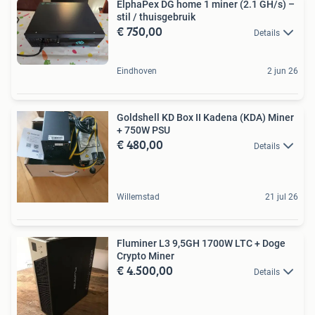
ElphaPex DG home 1 miner (2.1 GH/s) –
stil / thuisgebruik
€ 750,00
Details
Eindhoven
2 jun 26
Goldshell KD Box II Kadena (KDA) Miner
+ 750W PSU
€ 480,00
Details
Willemstad
21 jul 26
Fluminer L3 9,5GH 1700W LTC + Doge
Crypto Miner
€ 4.500,00
Details