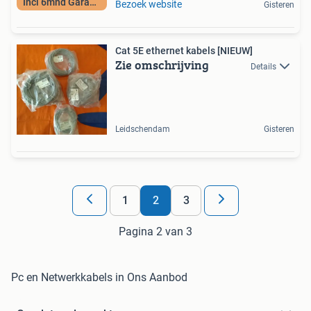
Incl 6mnd Garantie
Bezoek website
Gisteren
Cat 5E ethernet kabels [NIEUW]
Zie omschrijving
Details
Leidschendam
Gisteren
1
2
3
Pagina 2 van 3
Pc en Netwerkkabels in Ons Aanbod