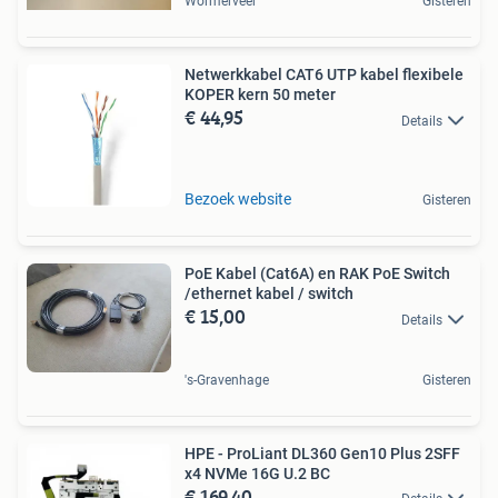
Wormerveer
Gisteren
Netwerkkabel CAT6 UTP kabel flexibele
KOPER kern 50 meter
€ 44,95
Details
Bezoek website
Gisteren
PoE Kabel (Cat6A) en RAK PoE Switch
/ethernet kabel / switch
€ 15,00
Details
's-Gravenhage
Gisteren
HPE - ProLiant DL360 Gen10 Plus 2SFF
x4 NVMe 16G U.2 BC
€ 169,40