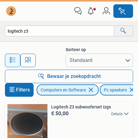
Pc speakers
Sorteer op
Alle afstanden…
Bewaar je zoekopdracht
Filters
Computers en Software
Pc speakers
Logitech Z3 subwooferset izgs
€ 50,00
Details