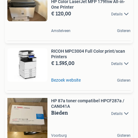
HP Color LaserJet MFP 179fnw All-in-
One Printer
€ 120,00
Details
Amstelveen
Gisteren
RICOH MPC3004 Full Color print/scan
Printers
€ 1.595,00
Details
Bezoek website
Gisteren
HP 87a toner compatibel HPCF287a /
CAN041A
Bieden
Details
Voorburg
Gisteren