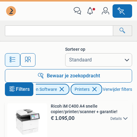
Printers
Sorteer op
Alle afstanden…
Bewaar je zoekopdracht
Filters
Computers en Software
Printers
Verwijder filters
Ricoh iM C400 A4 snelle
copier/printer/scanner + garantie!
€ 1.095,00
Details