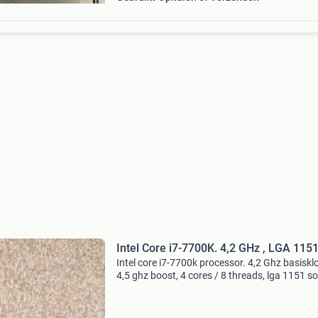
Intel Core i7-7700K. 4,2 GHz , LGA 115
Intel core i7-7700k processor. 4,2 Ghz basisklo
4,5 ghz boost, 4 cores / 8 threads, lga 1151 so
unlocked multiplier. Volledig functioneel, in go
werkende staat. Geschikt als upgrade voor int