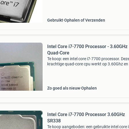
refurbished/gebruikt betaling: betaling uitslui
voorafgaand per bank of contant /pin bi
Gebruikt
Ophalen of Verzenden
Intel Core i7-7700 Processor - 3.60GHz
Quad-Core
Te koop: een intel core i7-7700 processor. Dez
krachtige quad-core cpu werkt op 3.60Ghz en 
ideaal voor gaming, videobewerking en ander
veeleisende taken. De processor is in goede st
en functio
Zo goed als nieuw
Ophalen
Intel Core i7-7700 Processor 3.60GHz
SR338
Te koop aangeboden: een gebruikte intel core i