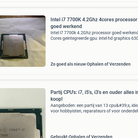
Intel i7 7700K 4.2Ghz 4cores processor
goed werkend
Intel i7 7700k 4.2Ghz processor goed werkend
Cores geintegreerde gpu: intel hd graphics 63
maximaal ondersteunde werkgeheugen: 64gb
socket 1151
Zo goed als nieuw
Ophalen of Verzenden
Partij CPU's: i7, i5's, i3's en ouder alles i
koop!
Aangeboden: een partij van 13 cpu&#39;s, ide
voor hobbyisten, reparateurs of voor onderdel
De partij omvat 1x intel core i7-7700k, 5x intel
i5 processors (waaronder i5-760, i5-3470s, 2x
Gebruikt
Ophalen of Verzenden