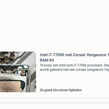
Intel i7-7700K met Corsair Vengeance
RAM Kit
Te koop: een intel core i7-7700k processor. De
wordt geleverd met een corsair vengeance 16
(2x8gb) ddr4 ram kit op een msi tomahawk ar
z270 moederbord de componenten zijn in
uitstekende staat
Zo goed als nieuw
Ophalen