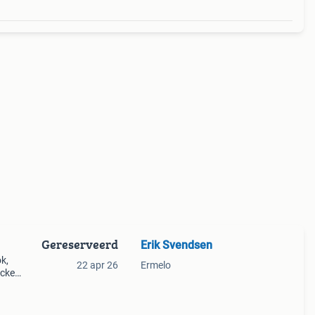
Gereserveerd
Erik Svendsen
1
k,
22 apr 26
Ermelo
cket,
ede