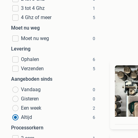
3 tot 4 Ghz
1
4 Ghz of meer
5
Moet nu weg
Moet nu weg
0
Levering
Ophalen
6
Verzenden
5
Aangeboden sinds
Vandaag
0
Gisteren
0
Een week
2
Altijd
6
Processorkern