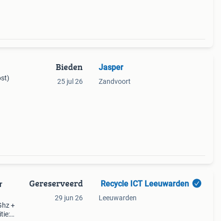
Bieden
Jasper
ost)
25 jul 26
Zandvoort
Gereserveerd
️ Recycle ICT Leeuwarden ️
r
29 jun 26
Leeuwarden
Ghz +
tie: