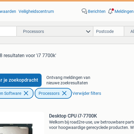
waarden
Veiligheidscentrum
Berichten
Meldingen
Processors
A
8 resultaten
voor 'i7 7700k'
Ontvang meldingen van
r je zoekopdracht
nieuwe zoekresultaten
en Software
Processors
Verwijder filters
Desktop CPU i7-7700K
Welkom bij road2re-use, uw betrouwbare part
voor hoogwaardige gerecyclede producten. Wij
trots op ons werk in het recyclen van waardev