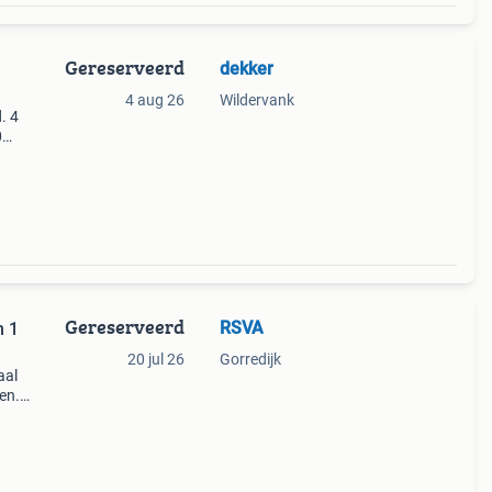
Gereserveerd
dekker
4 aug 26
Wildervank
. 4
0
 ram
Gereserveerd
RSVA
n 1
20 jul 26
Gorredijk
aal
en.
 core