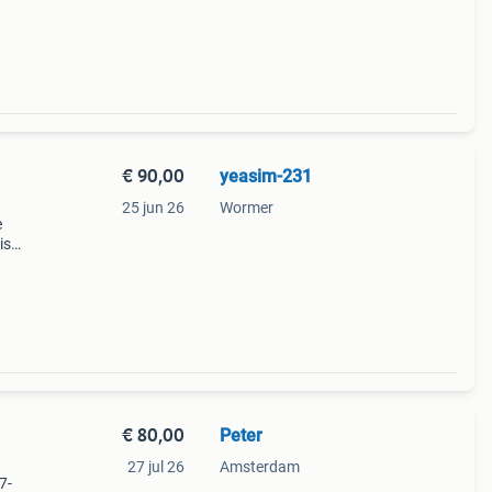
tend
€ 90,00
yeasim-231
25 jun 26
Wormer
e
is
e
aat
€ 80,00
Peter
27 jul 26
Amsterdam
7-