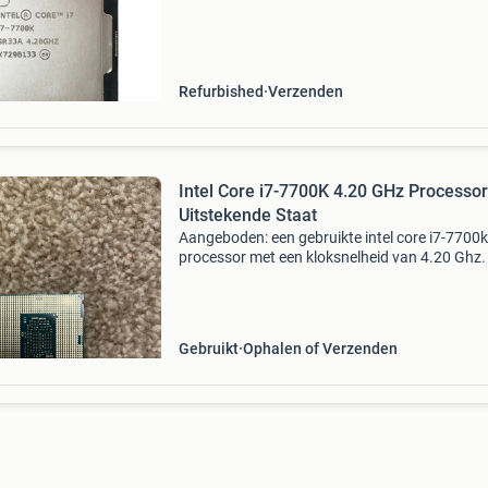
materialen en het aanbieden van producten di
grondig
Refurbished
Verzenden
Intel Core i7-7700K 4.20 GHz Processor
Uitstekende Staat
Aangeboden: een gebruikte intel core i7-7700k
processor met een kloksnelheid van 4.20 Ghz.
krachtige processor is ideaal voor gaming en
veeleisende taken. De processor verkeert in
uitstekende wer
Gebruikt
Ophalen of Verzenden