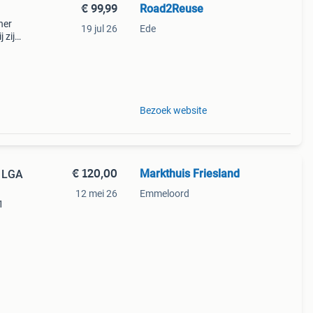
€ 99,99
Road2Reuse
ner
19 jul 26
Ede
 zijn
olle
e
Bezoek website
€ 120,00
Markthuis Friesland
t LGA
12 mei 26
Emmeloord
1
aat