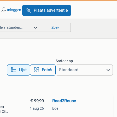
Inloggen
Plaats advertentie
lle afstanden…
Zoek
Sorteer op
Lijst
Foto’s
€ 99,99
Road2Reuse
ner
1 aug 26
Ede
 zijn
olle