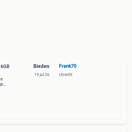
Bieden
Frank70
 16GB
19 jul 26
Utrecht
ze
gb
ctic