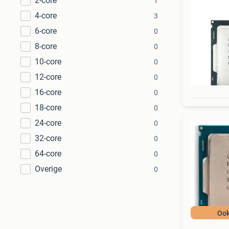
2-core
1
4-core
3
6-core
0
8-core
0
10-core
0
12-core
0
16-core
0
18-core
0
24-core
0
32-core
0
64-core
0
Overige
0
Ook