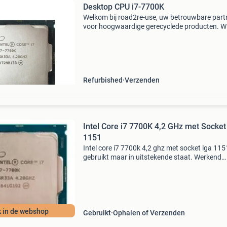
Desktop CPU i7-7700K
Welkom bij road2re-use, uw betrouwbare part
voor hoogwaardige gerecyclede producten. Wij
trots op ons werk in het recyclen van waardev
materialen en het aanbieden van producten di
grondig
Refurbished
Verzenden
Intel Core i7 7700K 4,2 GHz met Socke
1151
Intel core i7 7700k 4,2 ghz met socket lga 115
gebruikt maar in uitstekende staat. Werkend
getest. Ophalen of verzenden. Levertijd 3 tot 5
dagen. Let op: als je het ophaalt in de winkel, l
het dan
 in de webshop
Gebruikt
Ophalen of Verzenden