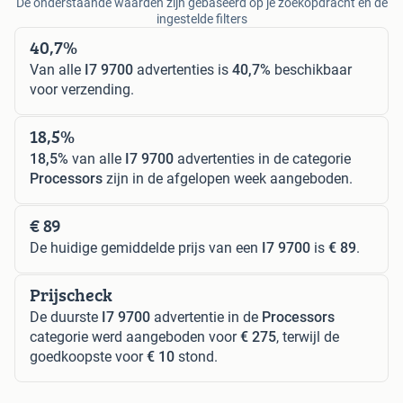
De onderstaande waarden zijn gebaseerd op je zoekopdracht en de
ingestelde filters
40,7%
Van alle
I7 9700
advertenties is
40,7%
beschikbaar
voor verzending.
18,5%
18,5%
van alle
I7 9700
advertenties in de categorie
Processors
zijn in de afgelopen week aangeboden.
€ 89
De huidige gemiddelde prijs van een
I7 9700
is
€ 89
.
Prijscheck
De duurste
I7 9700
advertentie in de
Processors
categorie werd aangeboden voor
€ 275
, terwijl de
goedkoopste voor
€ 10
stond.