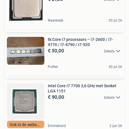
Naaldwijk
20 jul 26
tk:Core i7 processors – i7-2600 / i7-
4770 / i7-4790 / i7-920
€ 50,00
Details
Putten
30 jul 26
Intel Core i7 7700 3,6 GHz met Socket
LGA 1151
€ 90,00
Details
Ook in de webshop
Emmeloord
2 jun 26