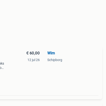
€ 60,00
Wim
12 jul 26
Schipborg
nks
o