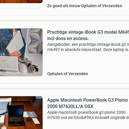
Zo goed als nieuw
Ophalen of Verzenden
Prachtige vintage iBook G3 model M64
incl doos en access.
Aangeboden: een prachtige vintage ibook g3 
m6497 in absolute nieuwstaat. Deze laptop is
volledig krasvrij en vertoont geen enkele
verkleuring, wat uitzonderlijk is voor zijn leeftij
ibook w
Ophalen of Verzenden
Apple Macintosh PowerBook G3 Pismo
2000 M7630LL/A OSX
Apple macintosh powerbook g3 pismo 2000
m7630 osx zie foto&#39;s inclusief originele 
en verpakkings middelen boekjes werkt nog 
(behalve dee accu) specificaties: processor 4