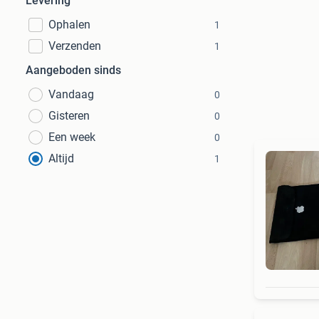
Levering
Ophalen
1
Verzenden
1
Aangeboden sinds
Vandaag
0
Gisteren
0
Een week
0
Altijd
1