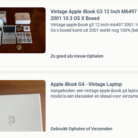
Vintage Apple iBook G3 12 Inch M6497
2001 10.3 OS X Boxed
Vintage apple ibook g3 12 inch m6497 2001 1
Os x boxed komt uit 2001 werkt nog 100% (be
de accu) ziet er nog erg mooi uit (zie foto&#39
origiginele adapter originele doos en verpakki
Zo goed als nieuw
Ophalen
Apple iBook G4 - Vintage Laptop
Aangeboden: een vintage apple ibook g4 lapto
model is een klassieker en ideaal voor verzam
of liefhebbers van retro-technologie. De laptop
gebruikt en vertoont de normale tekenen van l
Gebruikt
Ophalen of Verzenden