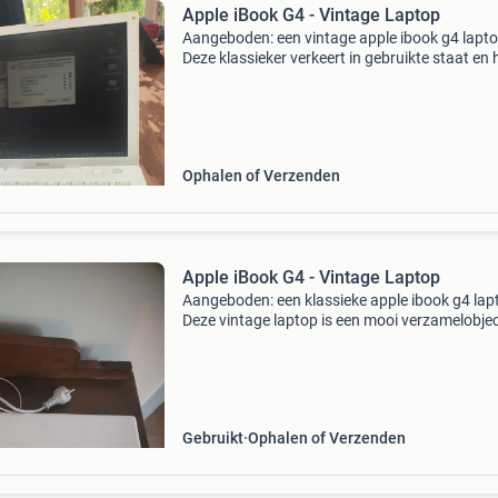
Apple iBook G4 - Vintage Laptop
Aangeboden: een vintage apple ibook g4 lapto
Deze klassieker verkeert in gebruikte staat en 
duidelijke gebruikssporen, zoals te zien op de
foto&#39;s. De laptop start op en het scherm
Ophalen of Verzenden
Apple iBook G4 - Vintage Laptop
Aangeboden: een klassieke apple ibook g4 lap
Deze vintage laptop is een mooi verzamelobje
voor liefhebbers van apple-historie of voor wie
zoek is naar een retro computerervaring. De l
is
Gebruikt
Ophalen of Verzenden