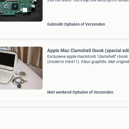
288 mb werkt 100% kijk ook eens bij m’n ande
apple advertenties
Gebruikt
Ophalen of Verzenden
Apple Mac Clamshell Ibook (special edi
Exclusieve apple macintosh "clamshell" i-book
(model nr m6411). Kleur graphite. Met origine
oplader. Special edition met firewire. Start op
test-cd, niet met interne harddisk. Beeldsch
Niet werkend
Ophalen of Verzenden