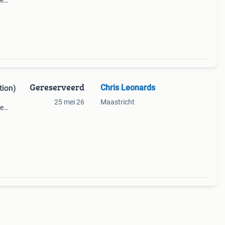
re
Gereserveerd
Chris Leonards
tion)
25 mei 26
Maastricht
le
 met