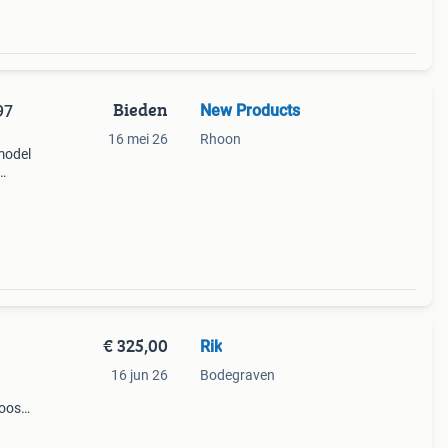
Bieden
New Products
97
16 mei 26
Rhoon
model
d. De
€ 325,00
Rik
16 jun 26
Bodegraven
doos
100%
00