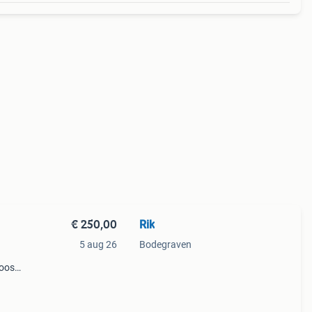
€ 250,00
Rik
5 aug 26
Bodegraven
doos
100%
00