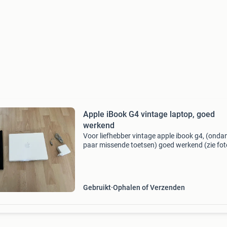
Apple iBook G4 vintage laptop, goed
werkend
Voor liefhebber vintage apple ibook g4, (onda
paar missende toetsen) goed werkend (zie fot
&#39;s). De ibook is gebruikt en vertoont de
normale gebruikssporen bij deze leeftijd, maar
werkt nog
Gebruikt
Ophalen of Verzenden