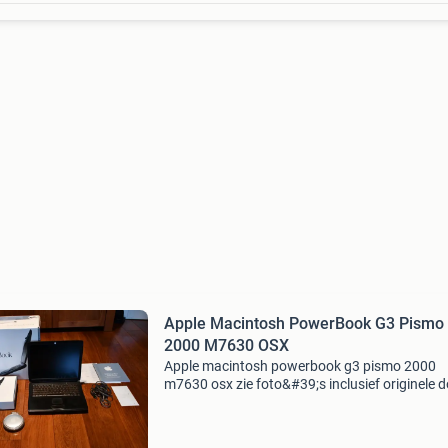
Apple Macintosh PowerBook G3 Pismo
2000 M7630 OSX
Apple macintosh powerbook g3 pismo 2000
m7630 osx zie foto&#39;s inclusief originele 
en verpakkings middelen boekjes werkt nog 
(behalve dee accu) specificaties: processor 4
mhz powerpc