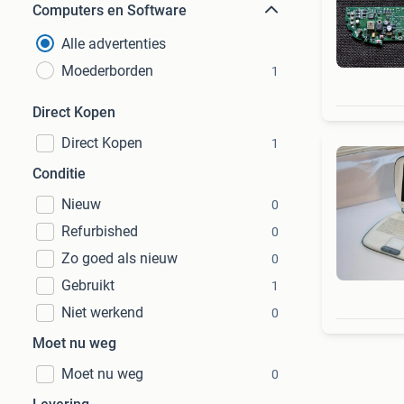
Computers en Software
Alle advertenties
Moederborden
1
Direct Kopen
Direct Kopen
1
Conditie
Nieuw
0
Refurbished
0
Zo goed als nieuw
0
Gebruikt
1
Niet werkend
0
Moet nu weg
Moet nu weg
0