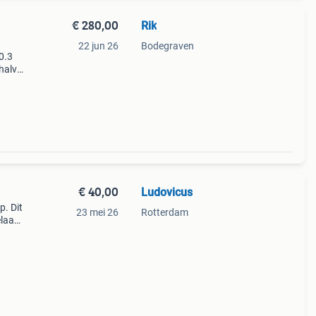
€ 280,00
Rik
22 jun 26
Bodegraven
0.3
halve
;s)
ng
€ 40,00
Ludovicus
p. Dit
23 mei 26
Rotterdam
elaars
 is
e