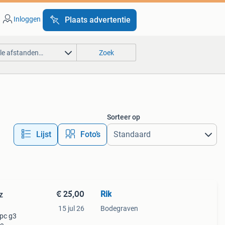
Inloggen
Plaats advertentie
lle afstanden…
Zoek
Sorteer op
Lijst
Foto’s
€ 25,00
Rik
z
15 jul 26
Bodegraven
pc g3