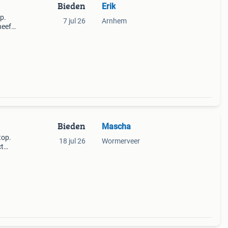
Bieden
Erik
p.
7 jul 26
Arnhem
heeft
 werk
Bieden
Mascha
top.
18 jul 26
Wormerveer
ct
 op
aptop