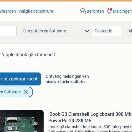
waarden
Veiligheidscentrum
Berichten
Meldingen
Computers en Software
A
 'apple ibook g3 clamshell'
Ontvang meldingen van
r je zoekopdracht
nieuwe zoekresultaten
en Software
iBook G3 Clamshell Logicboard 300 Mh
PowerPc G3 288 MB
Ibook g3 clamshell logicboard 300 mhz power