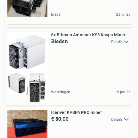
Breda
23 jul 26
6x Bitmain Antminer KS3 Kaspa Miner
Bieden
Details
Koop met zekerheid
Wateringen
19 jun 26
Iceriver KASPA PRO miner
€ 80,00
Details