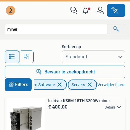
Servers
Sorteer op
Alle afstanden…
Bewaar je zoekopdracht
Filters
Computers en Software
Servers
Verwijder filters
Iceriver KS5M 15TH 3200W miner
€ 400,00
Details