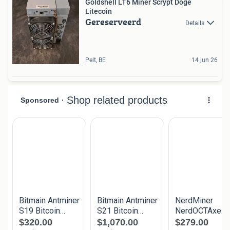
Goldshell LT6 Miner Scrypt Doge
Litecoin
Gereserveerd
Details
Pelt, BE
14 jun 26