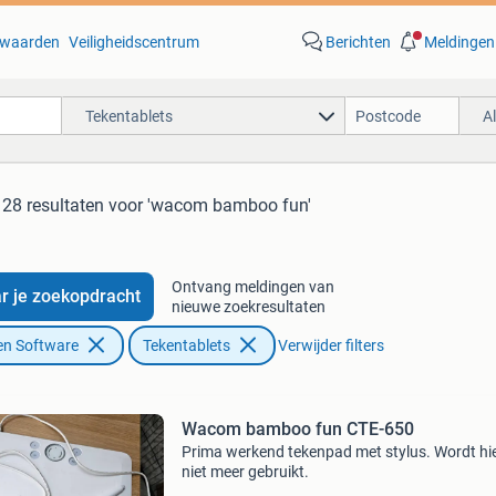
waarden
Veiligheidscentrum
Berichten
Meldingen
Tekentablets
A
28 resultaten
voor 'wacom bamboo fun'
Ontvang meldingen van
r je zoekopdracht
nieuwe zoekresultaten
en Software
Tekentablets
Verwijder filters
Wacom bamboo fun CTE-650
Prima werkend tekenpad met stylus. Wordt hi
niet meer gebruikt.