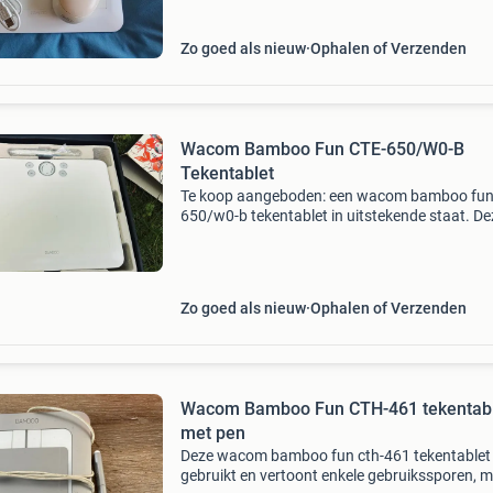
Zo goed als nieuw
Ophalen of Verzenden
Wacom Bamboo Fun CTE-650/W0-B
Tekentablet
Te koop aangeboden: een wacom bamboo fun 
650/w0-b tekentablet in uitstekende staat. De
tekentablet is ideaal voor digitale kunstenaars
grafisch ontwerpers of iedereen die zijn creativ
digi
Zo goed als nieuw
Ophalen of Verzenden
Wacom Bamboo Fun CTH-461 tekentab
met pen
Deze wacom bamboo fun cth-461 tekentablet 
gebruikt en vertoont enkele gebruikssporen, 