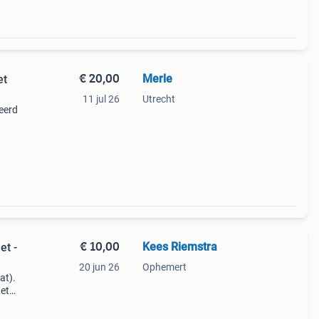
€ 20,00
Merle
et
11 jul 26
Utrecht
leerd
n van
€ 10,00
Kees Riemstra
t -
20 jun 26
Ophemert
at).
Let
160)
 d