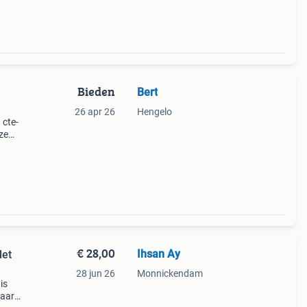
Bieden
Bert
26 apr 26
Hengelo
cte-
ze
,
iteit
€ 28,00
Ihsan Ay
let
28 jun 26
Monnickendam
is
maar