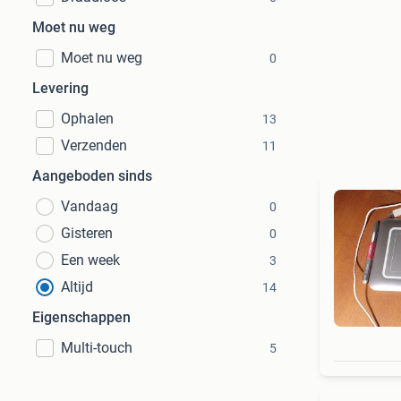
Moet nu weg
Moet nu weg
0
Levering
Ophalen
13
Verzenden
11
Aangeboden sinds
Vandaag
0
Gisteren
0
Een week
3
Altijd
14
Eigenschappen
Multi-touch
5