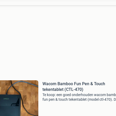
Wacom Bamboo Fun Pen & Touch
tekentablet (CTL-470)
Te koop: een goed onderhouden wacom bam
fun pen & touch tekentablet (model ctl-470). 
tekentablet is ideaal voor digitale kunst, foto-
bewerking en grafisch ontwerp. De tablet is
bedraad en