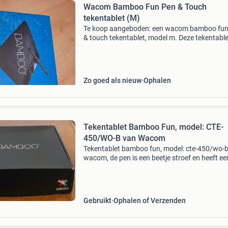
Wacom Bamboo Fun Pen & Touch
tekentablet (M)
Te koop aangeboden: een wacom bamboo fun
& touch tekentablet, model m. Deze tekentable
ideaal voor digitale kunstenaars, grafisch
ontwerpers of iedereen die nauwkeuriger wil
werken op de c
Zo goed als nieuw
Ophalen
Tekentablet Bamboo Fun, model: CTE-
450/WO-B van Wacom
Tekentablet bamboo fun, model: cte-450/wo-
wacom, de pen is een beetje stroef en heeft ee
klein barstje (zie foto 10), te koop. Eventueel
ophalen in tilburg centrum zuid.
Gebruikt
Ophalen of Verzenden