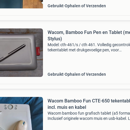
Gebruikt
Ophalen of Verzenden
Wacom, Bamboo Fun Pen en Tablet (m
Stylus)
Model: cth-461/s / cth 461. Volledig gecontro
tekentablet met drukgevoelige pen, voor
bijvoorbeeld digitale tekeningen, het bewerke
foto&#39;s of te gebruiken als muis. Met de
ergonomisc
Gebruikt
Ophalen of Verzenden
Wacom Bamboo Fun CTE-650 tekentable
incl. muis en kabel
Wacom bamboo fun grafisch tablet (a5 forma
Inclusief originele wacom muis en usb-kabel. 
op: pen niet aanwezig — vervangende pen (lp-
is los te bestellen voor ca. €8-10. Perfect voor