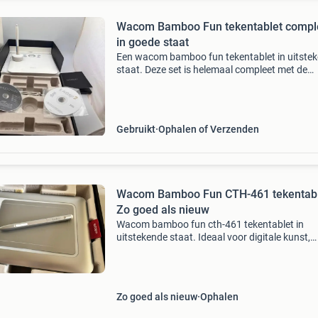
Wacom Bamboo Fun tekentablet compl
in goede staat
Een wacom bamboo fun tekentablet in uitste
staat. Deze set is helemaal compleet met de
originele verpakking, de bijbehorende pen, so
cd&#39;s (bamboo fun en artrage 2) en de
handleiding
Gebruikt
Ophalen of Verzenden
Wacom Bamboo Fun CTH-461 tekentabl
Zo goed als nieuw
Wacom bamboo fun cth-461 tekentablet in
uitstekende staat. Ideaal voor digitale kunst,
fotobewerking en grafisch ontwerp. Compleet
pen en usb-kabel. Werkt perfect en ziet er nog 
nieuw uit.
Zo goed als nieuw
Ophalen