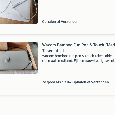
Ophalen of Verzenden
Wacom Bamboo Fun Pen & Touch (Med
Tekentablet
Wacom bamboo fun pen & touch tekentablet
(formaat: medium). Fijn en nauwkeurig tekent
voor digitaal tekenen, illustreren en fotobewer
op pc of mac. Zowel te bedienen met de
bijbehorende p
Zo goed als nieuw
Ophalen of Verzenden