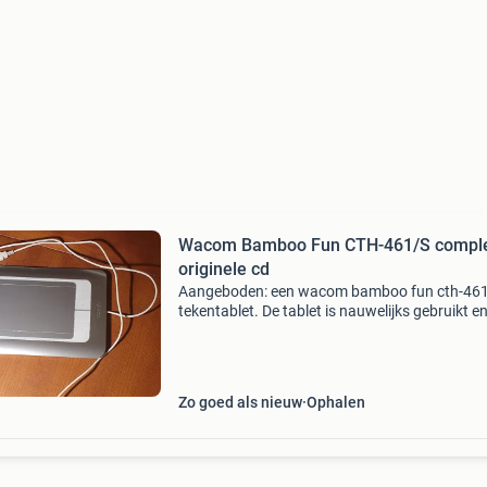
Wacom Bamboo Fun CTH-461/S comple
originele cd
Aangeboden: een wacom bamboo fun cth-461
tekentablet. De tablet is nauwelijks gebruikt e
heeft jarenlang netjes opgeborgen gelegen. Hi
verkeert daardoor in zeer goede staat. Een deg
en gebrui
Zo goed als nieuw
Ophalen