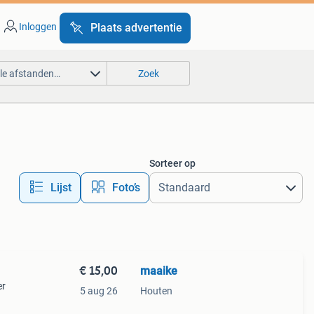
Inloggen
Plaats advertentie
lle afstanden…
Zoek
Sorteer op
Lijst
Foto’s
€ 15,00
maaike
er
5 aug 26
Houten