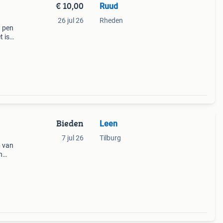
€ 10,00
Ruud
26 jul 26
Rheden
 pen
t is
Bieden
Leen
7 jul 26
Tilburg
b van
n