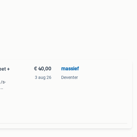
€ 40,00
massief
et +
3 aug 26
Deventer
/s-
n
j
elijk