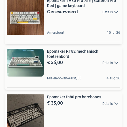
Epomaker TH80 Pro 75% | Gateron Pro
Red | game keyboard
Gereserveerd
Details
Amersfoort
15 jul 26
Epomaker RT82 mechanisch
toetsenbord
€ 55,00
Details
Mielen-boven-Aalst, BE
4 aug 26
Epomaker th80 pro barebones.
€ 35,00
Details