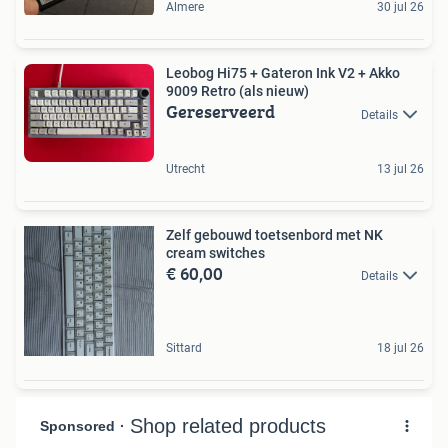
Almere
30 jul 26
Leobog Hi75 + Gateron Ink V2 + Akko
9009 Retro (als nieuw)
Gereserveerd
Details
Utrecht
13 jul 26
Zelf gebouwd toetsenbord met NK
cream switches
€ 60,00
Details
Sittard
18 jul 26