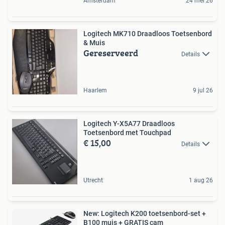
Amsterdam
24 mei 26
Logitech MK710 Draadloos Toetsenbord
& Muis
Gereserveerd
Details
Haarlem
9 jul 26
Logitech Y-X5A77 Draadloos
Toetsenbord met Touchpad
€ 15,00
Details
Utrecht
1 aug 26
New: Logitech K200 toetsenbord-set +
B100 muis + GRATIS cam