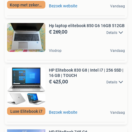
Koop met zekerheid
Bezoek website
Vandaag
Hp laptop elitebook 850 G6 16GB 512GB
€ 269,00
Details
Vlodrop
Vandaag
HP Elitebook 830 G8 | Intel i7 | 256 SSD |
16 GB | TOUCH
€ 425,00
Details
Luxe Elitebook i7
Bezoek website
Vandaag
HP EliteBook 745 G6