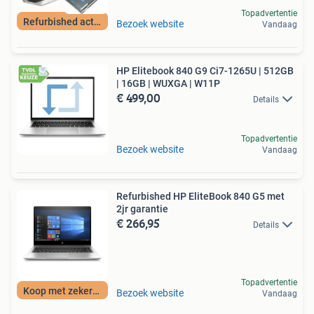
Topadvertentie
Refurbished actie!
Bezoek website
Vandaag
HP Elitebook 840 G9 Ci7-1265U | 512GB
| 16GB | WUXGA | W11P
€ 499,00
Details
Topadvertentie
Bezoek website
Vandaag
Refurbished HP EliteBook 840 G5 met
2jr garantie
€ 266,95
Details
Topadvertentie
Koop met zekerheid
Bezoek website
Vandaag