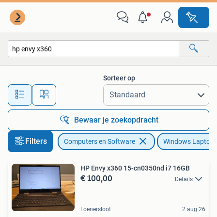
Windows Laptops
Sorteer op
Alle afstanden…
Bewaar je zoekopdracht
Filters
Computers en Software
Windows Laptop
HP Envy x360 15-cn0350nd i7 16GB
€ 100,00
Details
Loenersloot
2 aug 26