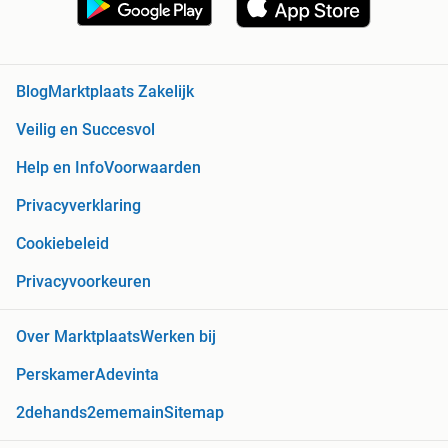
Blog
Marktplaats Zakelijk
Veilig en Succesvol
Help en Info
Voorwaarden
Privacyverklaring
Cookiebeleid
Privacyvoorkeuren
Over Marktplaats
Werken bij
Perskamer
Adevinta
2dehands
2ememain
Sitemap