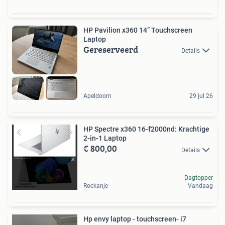
HP Pavilion x360 14” Touchscreen
Laptop
Gereserveerd
Details
Apeldoorn
29 jul 26
HP Spectre x360 16-f2000nd: Krachtige
2-in-1 Laptop
€ 800,00
Details
Dagtopper
Rockanje
Vandaag
Hp envy laptop - touchscreen- i7