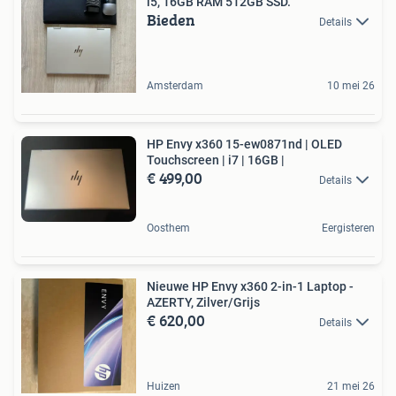
i5, 16GB RAM 512GB SSD.
Bieden
Details
Amsterdam
10 mei 26
HP Envy x360 15-ew0871nd | OLED
Touchscreen | i7 | 16GB |
€ 499,00
Details
Oosthem
Eergisteren
Nieuwe HP Envy x360 2-in-1 Laptop -
AZERTY, Zilver/Grijs
€ 620,00
Details
Huizen
21 mei 26