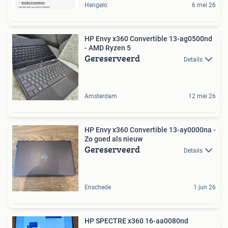
Hengelo
6 mei 26
HP Envy x360 Convertible 13-ag0500nd
- AMD Ryzen 5
Gereserveerd
Details
Amsterdam
12 mei 26
HP Envy x360 Convertible 13-ay0000na -
Zo goed als nieuw
Gereserveerd
Details
Enschede
1 jun 26
HP SPECTRE x360 16-aa0080nd