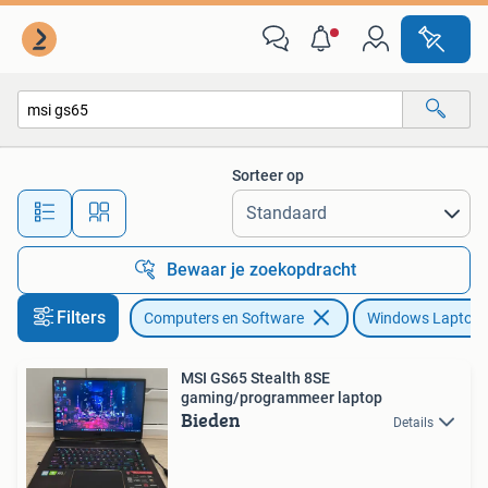
Windows Laptops
Sorteer op
Alle afstanden…
Bewaar je zoekopdracht
Filters
Computers en Software
Windows Laptop
MSI GS65 Stealth 8SE
gaming/programmeer laptop
Bieden
Details