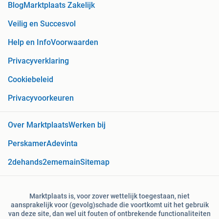
Blog
Marktplaats Zakelijk
Veilig en Succesvol
Help en Info
Voorwaarden
Privacyverklaring
Cookiebeleid
Privacyvoorkeuren
Over Marktplaats
Werken bij
Perskamer
Adevinta
2dehands
2ememain
Sitemap
Marktplaats is, voor zover wettelijk toegestaan, niet
aansprakelijk voor (gevolg)schade die voortkomt uit het gebruik
van deze site, dan wel uit fouten of ontbrekende functionaliteiten