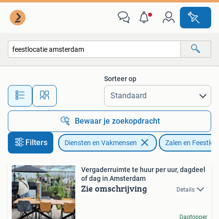
Verhuur | Zalen en Feestlocaties
Sorteer op
Alle afstanden…
Bewaar je zoekopdracht
Filters
Diensten en Vakmensen
Zalen en Feestloc
Vergaderruimte te huur per uur, dagdeel
of dag in Amsterdam
Zie omschrijving
Details
Dagtopper