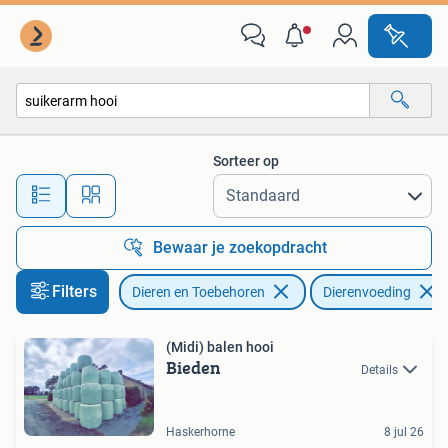
Dierenvoeding
Sorteer op
Alle afstanden…
Bewaar je zoekopdracht
Filters
Dieren en Toebehoren
Dierenvoeding
(Midi) balen hooi
Bieden
Details
Haskerhorne
8 jul 26