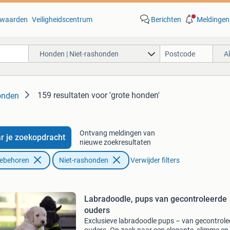
waarden
Veiligheidscentrum
Berichten
Meldingen
Honden | Niet-rashonden
A
159 resultaten
voor 'grote honden'
onden
Ontvang meldingen van
r je zoekopdracht
nieuwe zoekresultaten
oebehoren
Niet-rashonden
Verwijder filters
Labradoodle, pups van gecontroleerde
ouders
Exclusieve labradoodle pups – van gecontrole