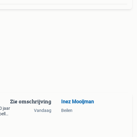
Zie omschrijving
Inez Mooijman
0 jaar
Vandaag
Beilen
oella
e
er