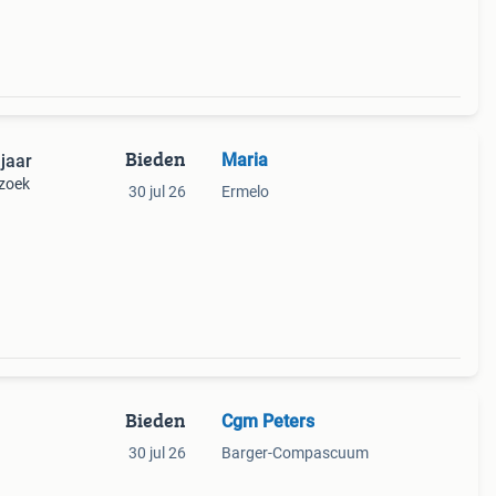
Hij
Bieden
Maria
jaar
 zoek
30 jul 26
Ermelo
Bieden
Cgm Peters
30 jul 26
Barger-Compascuum