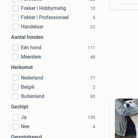
Fokker | Hobbymatig
10
Fokker | Professioneel
5
Handelaar
22
Aantal honden
Eén hond
111
Meerdere
48
Herkomst
Nederland
77
België
2
Buitenland
80
Gechipt
Ja
155
Nee
4
Geregistreerd