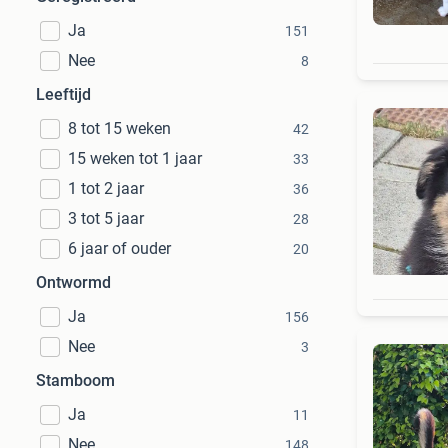
Ja
151
Nee
8
Leeftijd
8 tot 15 weken
42
15 weken tot 1 jaar
33
1 tot 2 jaar
36
3 tot 5 jaar
28
6 jaar of ouder
20
Ontwormd
Ja
156
Nee
3
Stamboom
Ja
11
Nee
148