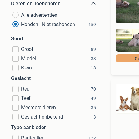
Dieren en Toebehoren
Alle advertenties
Honden | Niet-rashonden
159
Soort
Groot
89
Middel
33
G
Klein
18
Geslacht
Reu
70
Teef
49
Meerdere dieren
35
Geslacht onbekend
3
Type aanbieder
Particulier
122