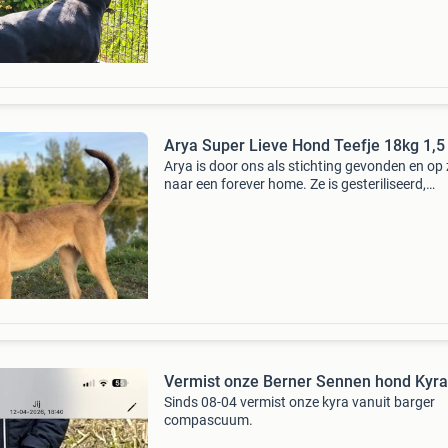
een passend thuis voor onze hond van 6 jaar. 
Arya Super Lieve Hond Teefje 18kg 1,5 
Arya is door ons als stichting gevonden en op
naar een forever home. Ze is gesteriliseerd,
gevaccineerd, rabies vaccinatie en bloedtest,
gechipt en ontzettend lief. Het liefst een gezin
alleen, d
Vermist onze Berner Sennen hond Kyra
Sinds 08-04 vermist onze kyra vanuit barger
compascuum.