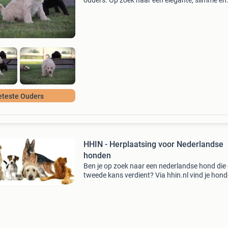
ouders. Op zoek naar een elegante, slimme en
hypoallergene pup? Onze labradoodle pups zi
echte toppers, gefokt met oog voor gezondhei
karakter en
eteste Ouders
HHIN - Herplaatsing voor Nederlandse
honden
Ben je op zoek naar een nederlandse hond die
tweede kans verdient? Via hhin.nl vind je hon
die een nieuw, passend thuis zoeken. Wij zorg
voor duidelijke informatie over hun karakter,
achtergr