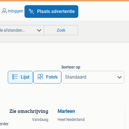
Inloggen
Plaats advertentie
lle afstanden…
Zoek
Sorteer op
Lijst
Foto’s
Zie omschrijving
Marleen
Vandaag
Heel Nederland
erder