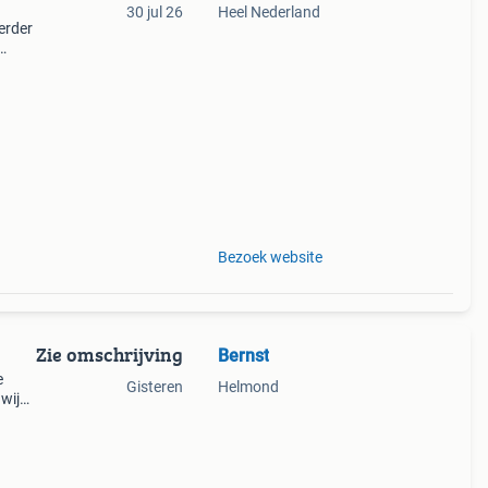
30 jul 26
Heel Nederland
erder
jn
d,
Bezoek website
Zie omschrijving
Bernst
e
Gisteren
Helmond
wij
Door
er g