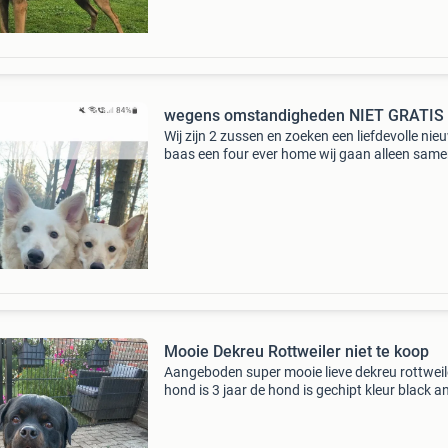
wegens omstandigheden NIET GRATIS
Wij zijn 2 zussen en zoeken een liefdevolle nie
baas een four ever home wij gaan alleen sam
weg en niet appart we hebben de ruimte nodig 
langharige van de 2 ben erg bang vind alles
spannend
Mooie Dekreu Rottweiler niet te koop
Aangeboden super mooie lieve dekreu rottweil
hond is 3 jaar de hond is gechipt kleur black a
tan het is gezonde hond niet te koop