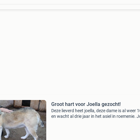
Groot hart voor Joella gezocht!
Deze lieverd heet joella, deze dame is al weer 1
en wacht al drie jaar in het asiel in roemenie. J
meet ongeveer 55cm hoog. 10 Jaar oud al vel
bezoekjes zagen we haar. Ze word steeds oud