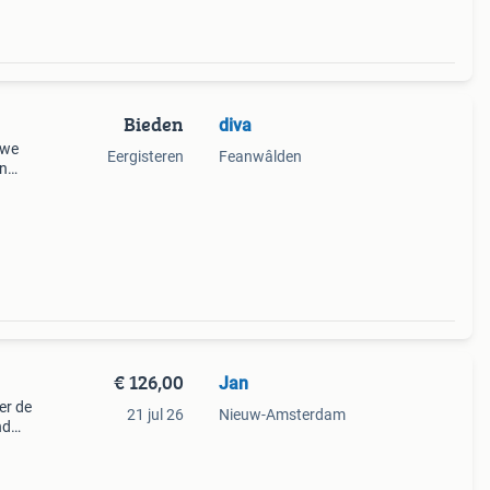
Bieden
diva
uwe
Eergisteren
Feanwâlden
en
ik de
€ 126,00
Jan
er de
21 jul 26
Nieuw-Amsterdam
nd