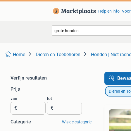
Help en info
Voor
Home
Dieren en Toebehoren
Honden | Niet-rash
Verfijn resultaten
Bewaa
Prijs
Dieren en T
van
tot
€
€
Categorie
Wis de categorie