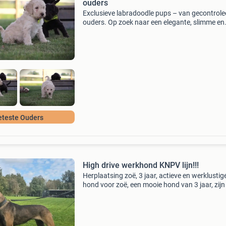
ouders
Exclusieve labradoodle pups – van gecontrole
ouders. Op zoek naar een elegante, slimme en
hypoallergene pup? Onze labradoodle pups zi
echte toppers, gefokt met oog voor gezondhei
karakter en
eteste Ouders
High drive werkhond KNPV lijn!!!
Herplaatsing zoë, 3 jaar, actieve en werklustig
hond voor zoë, een mooie hond van 3 jaar, zijn 
op zoek naar een geschikte nieuwe eigenaar. 
een blessure is helaas gebleken dat zij niet me