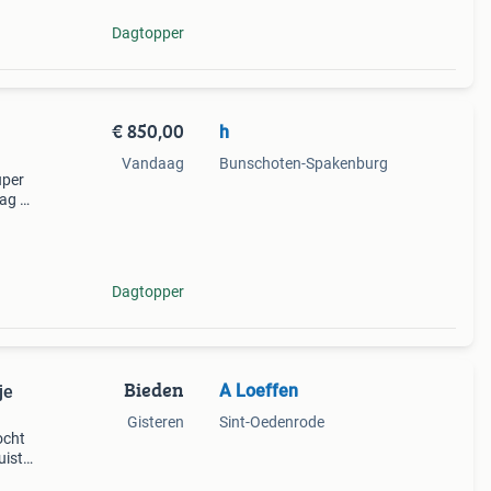
Dagtopper
€ 850,00
h
Vandaag
Bunschoten-Spakenburg
uper
ag bij
k wat
Dagtopper
Bieden
A Loeffen
je
Gisteren
Sint-Oedenrode
ocht
uiste
 wij