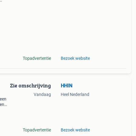
jn
d,
Topadvertentie
Bezoek website
Zie omschrijving
HHIN
Vandaag
Heel Nederland
 een
den
en
Topadvertentie
Bezoek website