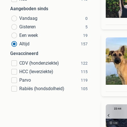
Aangeboden sinds
Vandaag
0
Gisteren
5
Een week
19
Altijd
157
Gevaccineerd
CDV (hondenziekte)
122
HCC (leverziekte)
115
Parvo
119
Rabiës (hondsdolheid)
105