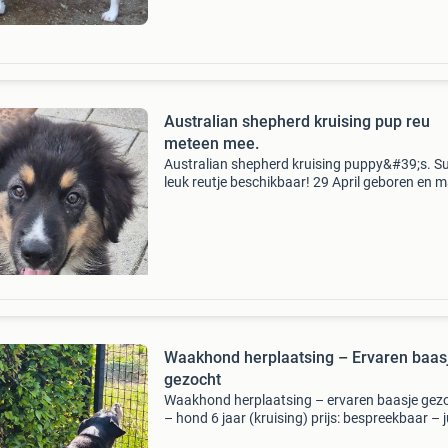
Australian shepherd kruising pup reu
meteen mee.
Australian shepherd kruising puppy&#39;s. S
leuk reutje beschikbaar! 29 April geboren en m
een klik meteen mee. Ivm vakantie mag hij oo
langer blijven. Mama is australian shepherd e
Waakhond herplaatsing – Ervaren baas
gezocht
Waakhond herplaatsing – ervaren baasje gez
– hond 6 jaar (kruising) prijs: bespreekbaar – j
match belangrijker met pijn in ons hart zoeken