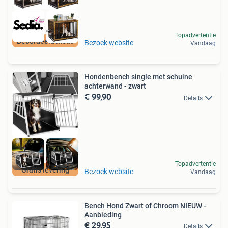
Topadvertentie
Beoordeeld met 9+
Bezoek website
Vandaag
Hondenbench single met schuine
achterwand - zwart
€ 99,90
Details
Topadvertentie
Gratis levering
Bezoek website
Vandaag
Bench Hond Zwart of Chroom NIEUW -
Aanbieding
€ 29,95
Details