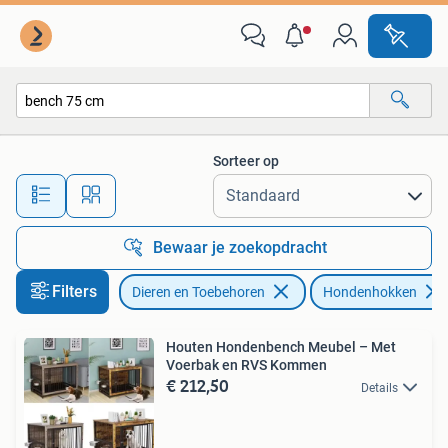
Hondenhokken
Sorteer op
Alle afstanden…
Bewaar je zoekopdracht
Filters
Dieren en Toebehoren
Hondenhokken
Houten Hondenbench Meubel – Met
Voerbak en RVS Kommen
€ 212,50
Details