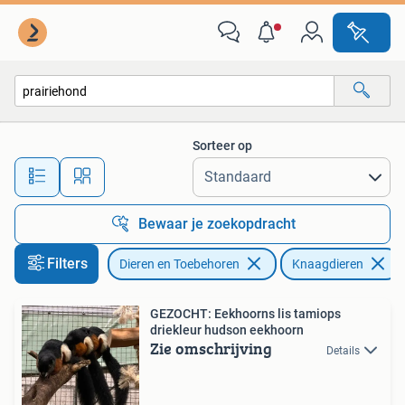
Knaagdieren
Sorteer op
Alle afstanden…
Bewaar je zoekopdracht
Filters
Dieren en Toebehoren
Knaagdieren
GEZOCHT: Eekhoorns lis tamiops
driekleur hudson eekhoorn
Zie omschrijving
Details