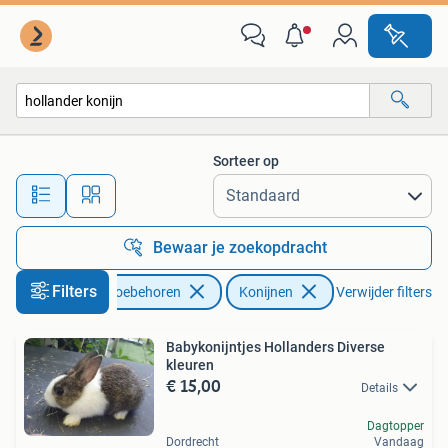
Konijnen
Sorteer op
Alle afstanden…
Bewaar je zoekopdracht
Filters
Dieren en Toebehoren
Konijnen
Verwijder filters
Babykonijntjes Hollanders Diverse
kleuren
€ 15,00
Details
Dagtopper
Dordrecht
Vandaag