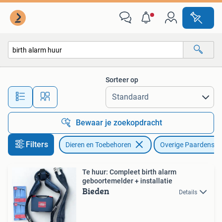
Paarden en Pony's | Overige Paardenspullen
Sorteer op
Alle afstanden…
Bewaar je zoekopdracht
Filters
Dieren en Toebehoren
Overige Paardenspu
Te huur: Compleet birth alarm
geboortemelder + installatie
Bieden
Details