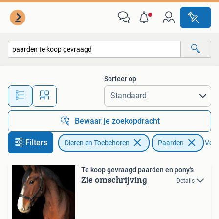
Paarden
Sorteer op
Alle afstanden…
Bewaar je zoekopdracht
Filters
Dieren en Toebehoren
Paarden
Verwi
Te koop gevraagd paarden en pony's
Zie omschrijving
Details