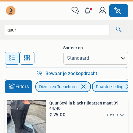
Paardrijkleding
Sorteer op
Alle afstanden…
Bewaar je zoekopdracht
Filters
Dieren en Toebehoren
Paardrijkleding
Quur Sevilla black rijlaarzen maat 39
44/40
€ 75,00
Details