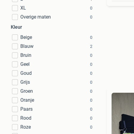
XL
0
Overige maten
0
Kleur
Beige
0
Blauw
2
Bruin
0
Geel
0
Goud
0
Grijs
0
Groen
0
Oranje
0
Paars
0
Rood
0
Roze
0