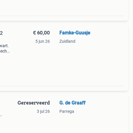
€ 60,00
Famke-Guusje
42
5 jun 26
Zuidland
wart.
 echt
Gereserveerd
G. de Graaff
3 jul 26
Parrega
n maat
 a