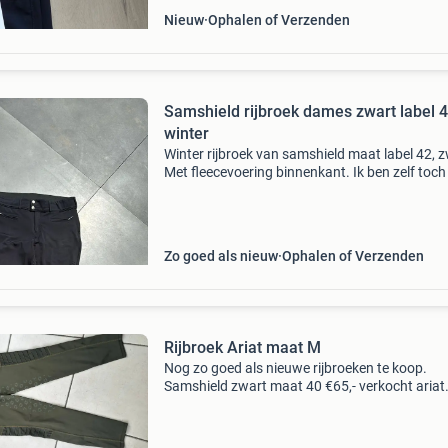
Nieuw
Ophalen of Verzenden
Samshield rijbroek dames zwart label 
winter
Winter rijbroek van samshield maat label 42, z
Met fleecevoering binnenkant. Ik ben zelf toch
een label 40, maatje kleiner nodig.
Zo goed als nieuw
Ophalen of Verzenden
Rijbroek Ariat maat M
Nog zo goed als nieuwe rijbroeken te koop.
Samshield zwart maat 40 €65,- verkocht ariat
blauw maat m €35,- verkocht ariat legergroe
m €35,- enkele keren gedragen ook wel te zien