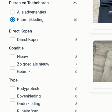
Dieren en Toebehoren
Alle advertenties
Paardrijkleding
10
Direct Kopen
Direct Kopen
5
Conditie
Nieuw
3
Zo goed als nieuw
7
Gebruikt
0
Type
Bodyprotector
0
Bovenkleding
0
Onderkleding
8
Rijhelm/cap
0