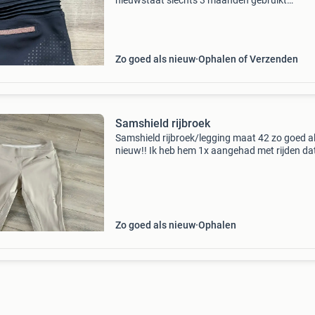
nieuwstaat slechts 3 maanden gebruikt
verzendkosten voor koper
Zo goed als nieuw
Ophalen of Verzenden
Samshield rijbroek
Samshield rijbroek/legging maat 42 zo goed a
nieuw!! Ik heb hem 1x aangehad met rijden da
je zien aan de kleine zwarte vlekjes bij de knieh
Dit is er denk ik wel gewoon uit te wassen! Ver
Zo goed als nieuw
Ophalen