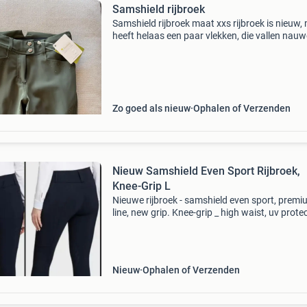
Samshield rijbroek
Samshield rijbroek maat xxs rijbroek is nieuw,
heeft helaas een paar vlekken, die vallen nauwe
op, maar wel het vermelden waard. De meest
zitten onder de laarzen, een vlek iets hoger ge
Zo goed als nieuw
Ophalen of Verzenden
Nieuw Samshield Even Sport Rijbroek,
Knee-Grip L
Nieuwe rijbroek - samshield even sport, prem
line, new grip. Knee-grip _ high waist, uv prote
Kleur: navy / blauw maat: fr42 - it48 - nl44 --------
--‐‐----------------------------------
Nieuw
Ophalen of Verzenden