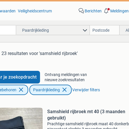
waarden
Veiligheidscentrum
Berichten
Meldingen
Paardrijkleding
A
23 resultaten
voor 'samshield rijbroek'
Ontvang meldingen van
r je zoekopdracht
nieuwe zoekresultaten
oebehoren
Paardrijkleding
Verwijder filters
Samshield rijbroek mt 40 (3 maanden
gebruikt)
Prachtige samshield rijbroek maat 40 donker