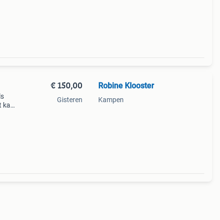
€ 150,00
Robine Klooster
ls
Gisteren
Kampen
t kan
oltes.