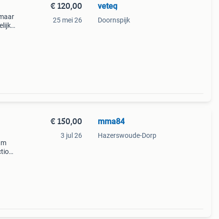
€ 120,00
veteq
 maar
25 mei 26
Doornspijk
lijks
en
koc
€ 150,00
mma84
3 jul 26
Hazerswoude-Dorp
ium
ction.
------