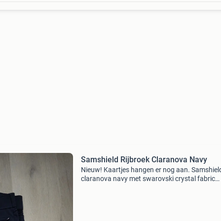
Samshield Rijbroek Claranova Navy
Nieuw! Kaartjes hangen er nog aan. Samshiel
claranova navy met swarovski crystal fabric
details. Maat fr40/ nl42. Ik heb er € 289,- voor
betaald maar te laat met retourneren.
Productinformatie: