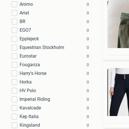
Animo
0
Ariat
0
BR
0
EGO7
0
Epplejeck
0
Equestrian Stockholm
0
Eurostar
0
Fouganza
0
Harry's Horse
0
Horka
0
HV Polo
0
Imperial Riding
0
Kavalcade
0
Kep Italia
0
Kingsland
0