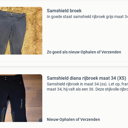
Samshield broek
In goede staat samshield rijbroek grijs maat 3
Zo goed als nieuw
Ophalen of Verzenden
Samshield diana rijbroek maat 34 (XS)
Samshield rijbroek in maat 34 (xs). Let op, fra
maat 34, hij valt als een 36. Deze stijlvolle rijbr
van hoge kwaliteit en heeft een comfortabele
pasvorm. Perfect voor de veeleisende ruiter. D
Nieuw
Ophalen of Verzenden