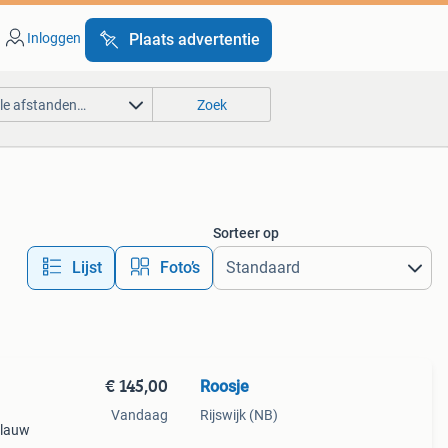
Inloggen
Plaats advertentie
lle afstanden…
Zoek
Sorteer op
Lijst
Foto’s
€ 145,00
Roosje
Vandaag
Rijswijk (NB)
blauw