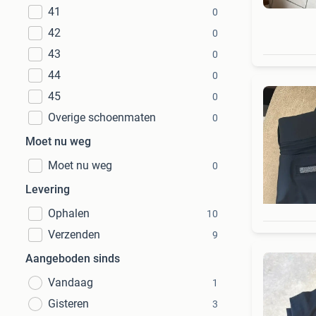
41
0
42
0
43
0
44
0
45
0
Overige schoenmaten
0
Moet nu weg
Moet nu weg
0
Levering
Ophalen
10
Verzenden
9
Aangeboden sinds
Vandaag
1
Gisteren
3