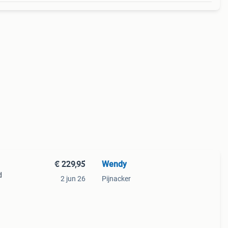
€ 229,95
Wendy
d
2 jun 26
Pijnacker