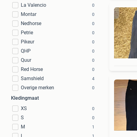
La Valencio
0
Montar
0
Nedhorse
0
Petrie
0
Pikeur
0
QHP
0
Quur
0
Red Horse
0
Samshield
4
Overige merken
0
Kledingmaat
XS
0
S
0
M
1
L
1