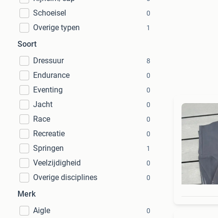
Schoeisel
0
Overige typen
1
Soort
Dressuur
8
Endurance
0
Eventing
0
Jacht
0
Race
0
Recreatie
0
Springen
1
Veelzijdigheid
0
Overige disciplines
0
Merk
Aigle
0