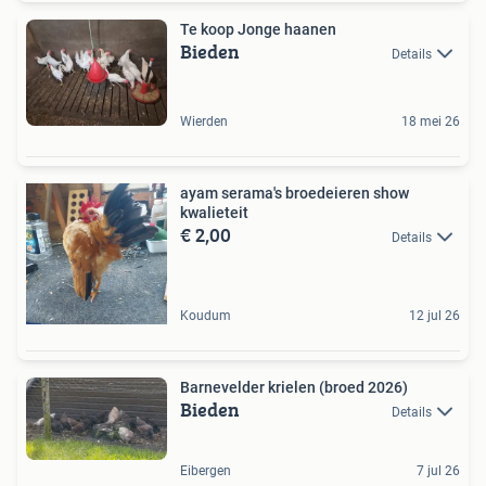
Te koop Jonge haanen
Bieden
Details
Wierden
18 mei 26
ayam serama's broedeieren show
kwalieteit
€ 2,00
Details
Koudum
12 jul 26
Barnevelder krielen (broed 2026)
Bieden
Details
Eibergen
7 jul 26