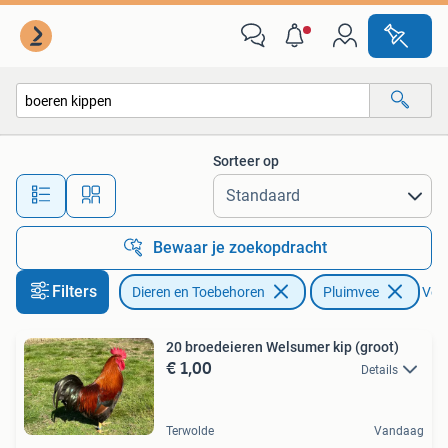
Pluimvee
Sorteer op
Alle afstanden…
Bewaar je zoekopdracht
Filters
Dieren en Toebehoren
Pluimvee
Verw
20 broedeieren Welsumer kip (groot)
€ 1,00
Details
Terwolde
Vandaag