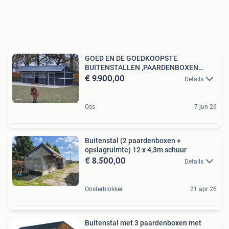
GOED EN DE GOEDKOOPSTE
BUITENSTALLEN ,PAARDENBOXEN
€ 9.900,00
,STALDEUR
Details
Oss
7 jun 26
Buitenstal (2 paardenboxen +
opslagruimte) 12 x 4,3m schuur
€ 8.500,00
Details
Oosterblokker
21 apr 26
Buitenstal met 3 paardenboxen met