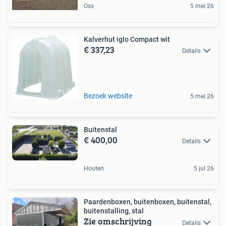
Oss
5 mei 26
Kalverhut iglo Compact wit
€ 337,23
Details
Bezoek website
5 mei 26
Buitenstal
€ 400,00
Details
Houten
5 jul 26
Paardenboxen, buitenboxen, buitenstal,
buitenstalling, stal
Zie omschrijving
Details