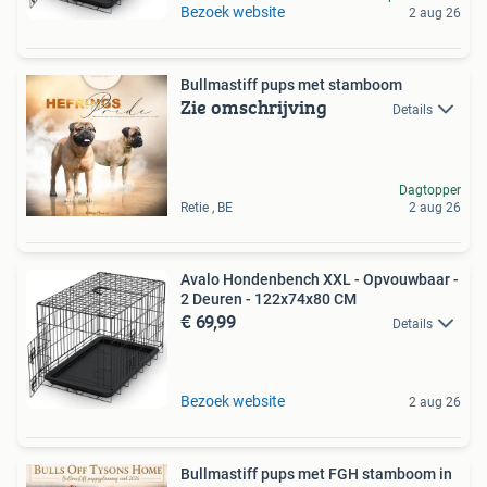
Bezoek website
2 aug 26
Bullmastiff pups met stamboom
Zie omschrijving
Details
Dagtopper
Retie , BE
2 aug 26
Avalo Hondenbench XXL - Opvouwbaar -
2 Deuren - 122x74x80 CM
€ 69,99
Details
Bezoek website
2 aug 26
Bullmastiff pups met FGH stamboom in