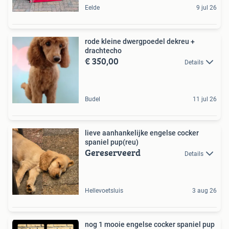
Eelde
9 jul 26
rode kleine dwergpoedel dekreu +
drachtecho
€ 350,00
Details
Budel
11 jul 26
lieve aanhankelijke engelse cocker
spaniel pup(reu)
Gereserveerd
Details
Hellevoetsluis
3 aug 26
nog 1 mooie engelse cocker spaniel pup