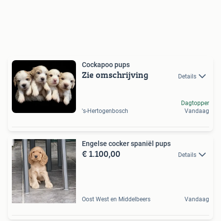
Cockapoo pups
Zie omschrijving
Details
Dagtopper
's-Hertogenbosch
Vandaag
Engelse cocker spaniël pups
€ 1.100,00
Details
Oost West en Middelbeers
Vandaag