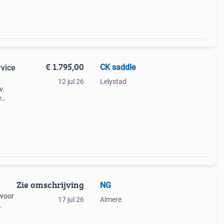
€ 1.795,00
CK saddle
rvice
12 jul 26
Lelystad
v.
e
 voor
.
Zie omschrijving
NG
 voor
17 jul 26
Almere
er te
n