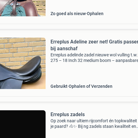
Zo goed als nieuw
Ophalen
Erreplus Adeline zeer net! Gratis passe
bij aanschaf
Erreplus adelinde zadel nieuwe wol vulling t.w.
275 – 18 Inch 32 medium boom – aanpasbar
boom prachtig zadel van erreplus, ontworpen
maximaal comfort voor zowel ruiter als paard
Specificaties
Gebruikt
Ophalen of Verzenden
Erreplus zadels
Op zoek naar ultiem rijcomfort én topkwaliteit
je paard? 🐴✨ Bij ng zadels staan kwaliteit en
comfort voorop. Wij zijn trots om officiële deal
zijn van erreplus zadels – zadels die ontworpe