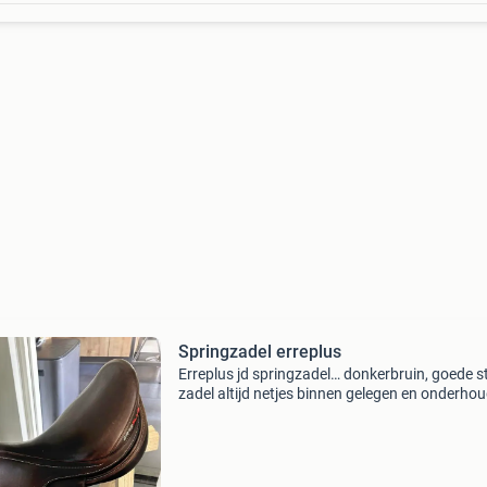
Springzadel erreplus
Erreplus jd springzadel… donkerbruin, goede s
zadel altijd netjes binnen gelegen en onderhou
Met hoes en evt singel, heeft op d pony gelege
inch, boommaat 32