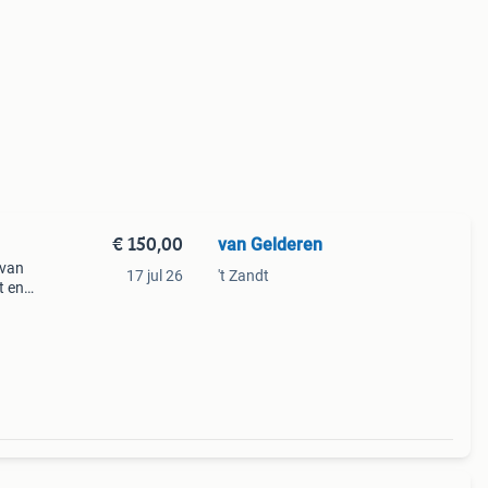
€ 150,00
van Gelderen
 van
17 jul 26
't Zandt
t en
len
dfl