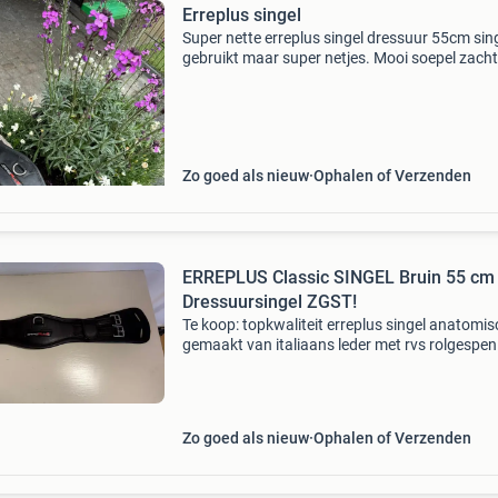
Erreplus singel
Super nette erreplus singel dressuur 55cm sing
gebruikt maar super netjes. Mooi soepel zacht 
Nieuwprijs 147,- vraagprijs 90,-. Ook nog een
anatomische kentaur singel dressuur 55cm d
sing
Zo goed als nieuw
Ophalen of Verzenden
ERREPLUS Classic SINGEL Bruin 55 cm
Dressuursingel ZGST!
Te koop: topkwaliteit erreplus singel anatomis
gemaakt van italiaans leder met rvs rolgespe
beide zijden en sterk elastiek. Model: classic, r
en anatomisch voor extra ruimte bij de ellebo
Zo goed als nieuw
Ophalen of Verzenden