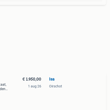
€ 1.950,00
Isa
taat,
1 aug 26
Oirschot
den..
n, 17