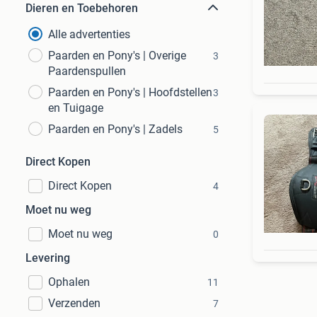
Dieren en Toebehoren
Alle advertenties
Paarden en Pony's | Overige
3
Paardenspullen
Paarden en Pony's | Hoofdstellen
3
en Tuigage
Paarden en Pony's | Zadels
5
Direct Kopen
Direct Kopen
4
Moet nu weg
Moet nu weg
0
Levering
Ophalen
11
Verzenden
7