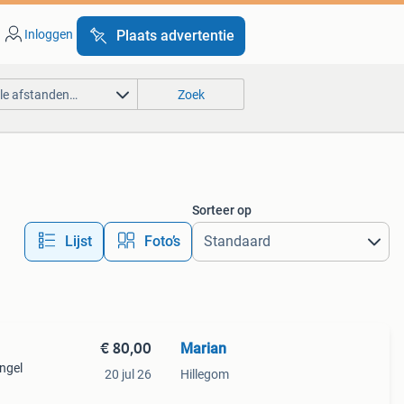
Inloggen
Plaats advertentie
lle afstanden…
Zoek
Sorteer op
Lijst
Foto’s
€ 80,00
Marian
ingel
20 jul 26
Hillegom