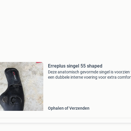
Erreplus singel 55 shaped
Deze anatomisch gevormde singel is voorzien
een dubbele interne voering voor extra comfor
drukverdeling. De singel heeft vier roestvrijsta
gespen, elastiek aan beide zijden en klittenban
Ophalen of Verzenden