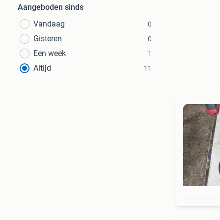
Aangeboden sinds
Vandaag
0
Gisteren
0
Een week
1
Altijd
11