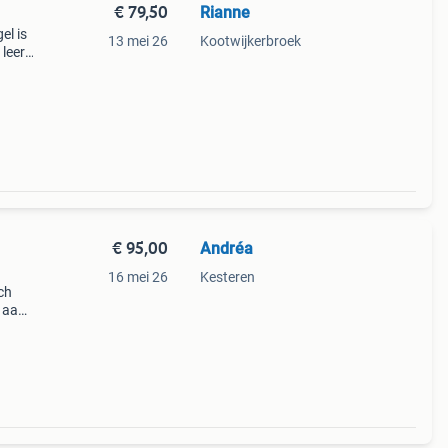
€ 79,50
Rianne
el is
13 mei 26
Kootwijkerbroek
leer.
eze
€ 95,00
Andréa
16 mei 26
Kesteren
ch
n aan
echt
og