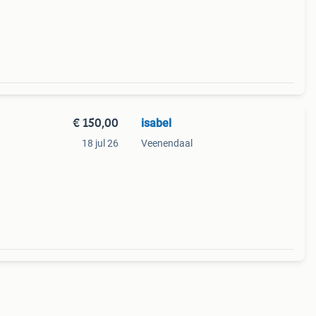
€ 150,00
isabel
18 jul 26
Veenendaal