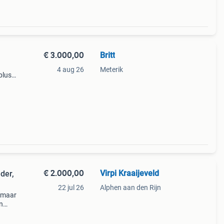
€ 3.000,00
Britt
4 aug 26
Meterik
plus
uden
€ 2.000,00
Virpi Kraaijeveld
eder,
22 jul 26
Alphen aan den Rijn
n maar
en
ruin