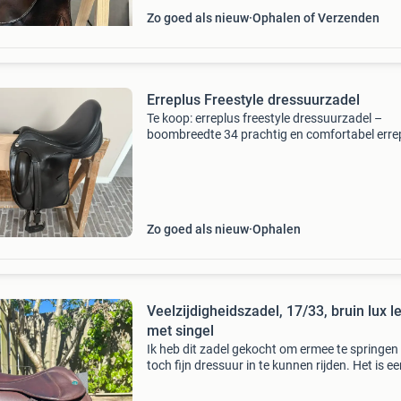
Zo goed als nieuw
Ophalen of Verzenden
Erreplus Freestyle dressuurzadel
Te koop: erreplus freestyle dressuurzadel –
boombreedte 34 prachtig en comfortabel erre
freestyle dressuurzadel te koop aangeboden.
Boombreedte: 34 17 inch altijd goed onderho
in nette staat z
Zo goed als nieuw
Ophalen
Veelzijdigheidszadel, 17/33, bruin lux l
met singel
Ik heb dit zadel gekocht om ermee te springe
toch fijn dressuur in te kunnen rijden. Het is e
prestige gp2 merk erreplus in maat 17/33 in b
lux leder. De erreplus singel small belly 130cm