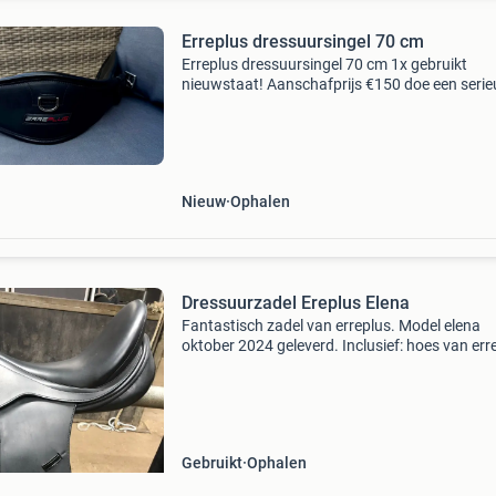
Erreplus dressuursingel 70 cm
Erreplus dressuursingel 70 cm 1x gebruikt
nieuwstaat! Aanschafprijs €150 doe een serie
bod en wie weet is die van jou!
Nieuw
Ophalen
Dressuurzadel Ereplus Elena
Fantastisch zadel van erreplus. Model elena
oktober 2024 geleverd. Inclusief: hoes van err
beugelriemen passier, beugels van accavallo, s
van lemieux. Leder. Nieuw gekocht voor 4200.
(Zadel
Gebruikt
Ophalen