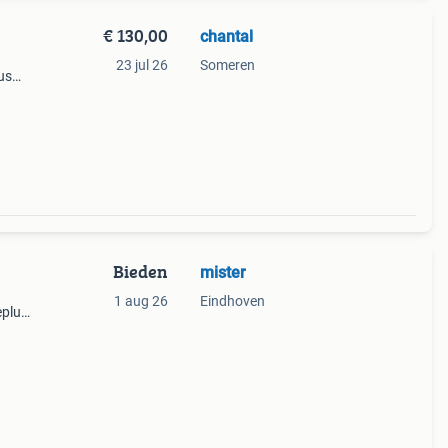
€ 130,00
chantal
23 jul 26
Someren
us
Bieden
mister
1 aug 26
Eindhoven
eplus,
ingel