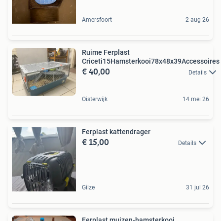
Amersfoort
2 aug 26
Ruime Ferplast
Criceti15Hamsterkooi78x48x39Accessoires
€ 40,00
Details
Oisterwijk
14 mei 26
Ferplast kattendrager
€ 15,00
Details
Gilze
31 jul 26
Ferplast muizen-hamsterkooi