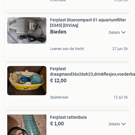
Enschede
13 jul 26
Ferplast bluecompact 01 aquariumfilter
[5345] [DiViAq]
Bieden
Details
Loenen aan de Vecht
27 jun 26
Ferplast
draagmand36x26xh23,drinkflesjes,voederba
€ 12,00
Spijkenisse
12 jul 26
Ferplast rattenbuis
€ 1,00
Details