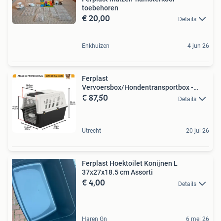
toebehoren
€ 20,00
Details
Enkhuizen
4 jun 26
Ferplast
Vervoersbox/Hondentransportbox -
€ 87,50
81x55.5x58
Details
Utrecht
20 jul 26
Ferplast Hoektoilet Konijnen L
37x27x18.5 cm Assorti
€ 4,00
Details
Haren Gn
6 mei 26