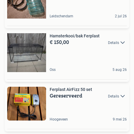
Leidschendam
2 jul 26
Hamsterkooi/bak Ferplast
€ 150,00
Details
Oss
5 aug 26
Ferplast AirFizz 50 set
Gereserveerd
Details
Hoogeveen
9 mei 26