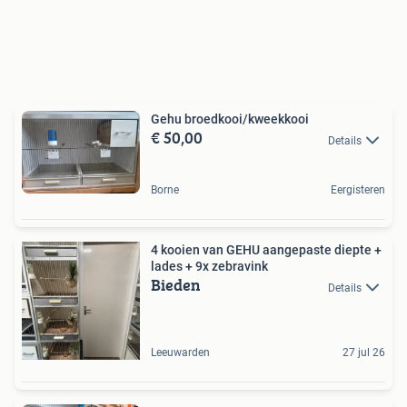
Gehu broedkooi/kweekkooi
€ 50,00
Details
Borne
Eergisteren
4 kooien van GEHU aangepaste diepte +
lades + 9x zebravink
Bieden
Details
Leeuwarden
27 jul 26