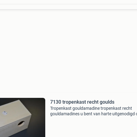
7130 tropenkast recht goulds
Tropenkast gouldamadine tropenkast recht
gouldamadines u bent van harte uitgenodigd
eens een kijkje te komen nemen in onze 1000 
overdekte showroom. Wilt u een offerte of een
bespreking? Maak dan