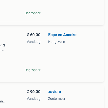
Dagtopper
€ 60,00
Eppe en Anneke
Vandaag
Hoogeveen
en 3
.
Dagtopper
€ 90,00
xaviera
Vandaag
Zoetermeer
an
aat