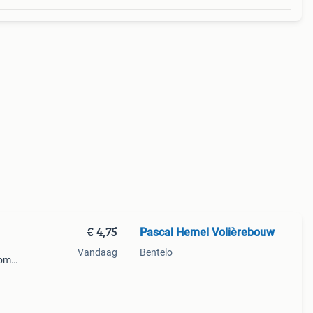
€ 4,75
Pascal Hemel Volièrebouw
Vandaag
Bentelo
 om
m