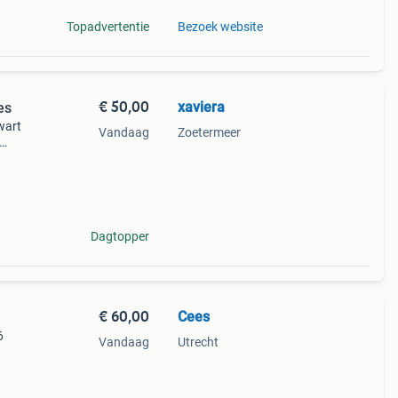
Topadvertentie
Bezoek website
€ 50,00
xaviera
es
wart
Vandaag
Zoetermeer
d
eg
Dagtopper
€ 60,00
Cees
6
Vandaag
Utrecht