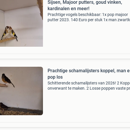
Sijsen, Majoor putters, goud vinken,
kardinalen en meer!
Prachtige vogels beschikbaar: 1x pop majoor
putter 2023. 140 Euro per stuk 1x man zwart
sijs 2025. 50 Euro per stuk 1x pop europese si
2025. 40 Euro per stuk 1x man blauwe
gouldamadine tt kwalite
Prachtige schamalijsters koppel, man 
pop los
Schitterende schamalijsters van 2026! 2 Kopp
onverwant te maken. 2 Losse poppen vaste pri
prijs per stuk geringd en mooie gezonde vogel
Zitten momenteel op buiten / schuur tempera
eventu