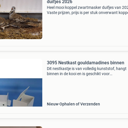
duifjes 2026
Heel mooi koppel zwartmasker duifjes van 20
Vaste prijzen, prijs is per stuk onverwant kopp
150 euro geringd en mooie gezonde vogels. Zi
momenteel op buiten / schuur temperatuur
eventueel rui
3095 Nestkast gouldamadines binnen
Dit nestkastje is van volledig kunststof, hangt
binnen in de kooi en is geschikt voor
gouldamadines. Dit nestkastje is van volledig
kunststof, hangt binnen in de kooi en is geschi
voor gouldamadines
Nieuw
Ophalen of Verzenden