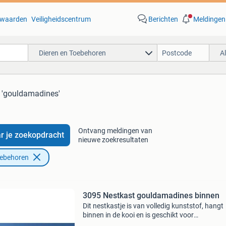
waarden
Veiligheidscentrum
Berichten
Meldingen
Dieren en Toebehoren
A
 'gouldamadines'
Ontvang meldingen van
r je zoekopdracht
nieuwe zoekresultaten
oebehoren
3095 Nestkast gouldamadines binnen
Dit nestkastje is van volledig kunststof, hangt
binnen in de kooi en is geschikt voor
gouldamadines. Dit nestkastje is van volledig