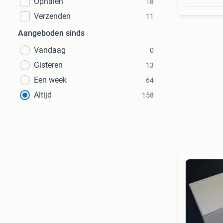
Ophalen
18
Verzenden
11
Aangeboden sinds
Vandaag
0
Gisteren
13
Een week
64
Altijd
158