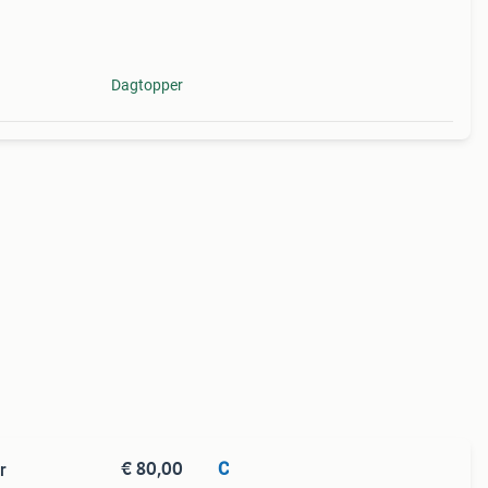
!
Dagtopper
€ 80,00
C
r