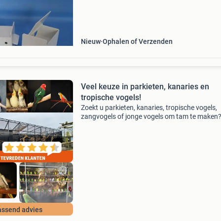
kunststof, hangt binnen in de kooi en is geschi
voor gouldamadines
Nieuw
Ophalen of Verzenden
Veel keuze in parkieten, kanaries en
tropische vogels!
Zoekt u parkieten, kanaries, tropische vogels,
zangvogels of jonge vogels om tam te maken?
u eens zien en horen wat er bij het houden van
vogels komt kijken? Wilt u uit veel vogels kunn
kiezen?
assend advies