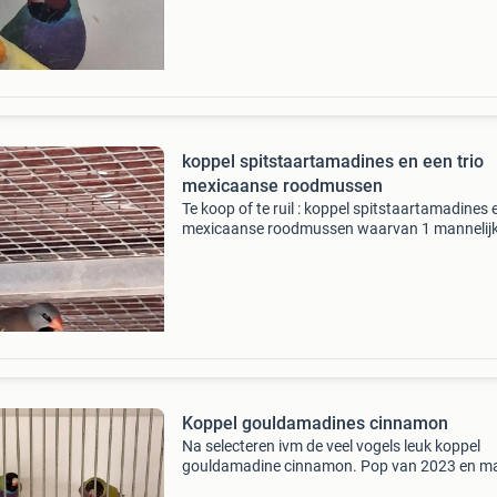
koppel spitstaartamadines en een trio
mexicaanse roodmussen
Te koop of te ruil : koppel spitstaartamadines 
mexicaanse roodmussen waarvan 1 mannelijk
Prijs is voor alles. Eventueel ook ruilen voor mij
passende vogels, denkend aan biivoorbeeld:
gouldamadin
Koppel gouldamadines cinnamon
Na selecteren ivm de veel vogels leuk koppel
gouldamadine cinnamon. Pop van 2023 en m
van 2024. Warmkweek en geringd. Goed form