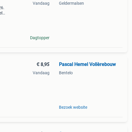
Vandaag
Geldermalsen
26.
el
tten
Dagtopper
€ 8,95
Pascal Hemel Volièrebouw
Vandaag
Bentelo
kt
Bezoek website