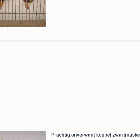
vogels! Ik heb nog meer goulds die weg mogen
Ook nog losse mannen!
Prachtig onverwant koppel zwartmaske