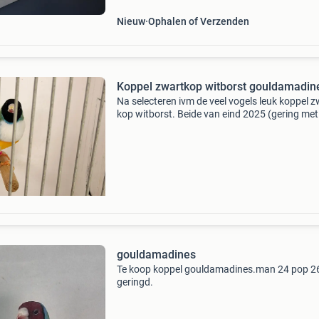
Nieuw
Ophalen of Verzenden
Koppel zwartkop witborst gouldamadin
Na selecteren ivm de veel vogels leuk koppel z
kop witborst. Beide van eind 2025 (gering met
ringen van 2026) warmkweek en geringd goe
formaat vogels! Ik heb nog meer goulds die w
mogen! Ook no
gouldamadines
Te koop koppel gouldamadines.man 24 pop 2
geringd.