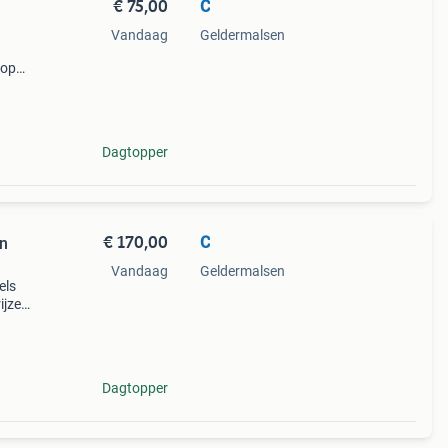
€ 75,00
C
Vandaag
Geldermalsen
kop
js
Dagtopper
€ 170,00
C
en
Vandaag
Geldermalsen
els
jzen,
s.
tuur
Dagtopper