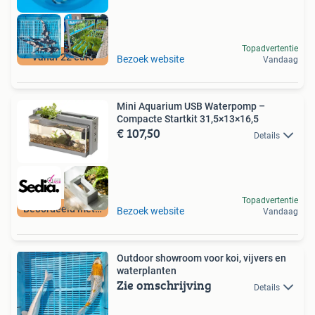
Topadvertentie
Vanaf 22 euro
Bezoek website
Vandaag
Mini Aquarium USB Waterpomp –
Compacte Startkit 31,5×13×16,5
€ 107,50
Details
Topadvertentie
Beoordeeld met 9+
Bezoek website
Vandaag
Outdoor showroom voor koi, vijvers en
waterplanten
Zie omschrijving
Details