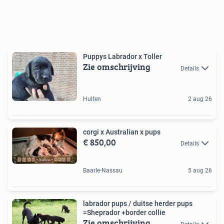
Puppys Labrador x Toller
Zie omschrijving
Details
Hulten
2 aug 26
corgi x Australian x pups
€ 850,00
Details
Baarle-Nassau
5 aug 26
labrador pups / duitse herder pups
=Sheprador +border collie
Zie omschrijving