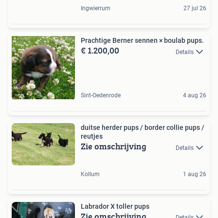
Ingwierrum
27 jul 26
Prachtige Berner sennen × boulab pups.
€ 1.200,00
Details
Sint-Oedenrode
4 aug 26
duitse herder pups / border collie pups /
reutjes
Zie omschrijving
Details
Kollum
1 aug 26
Labrador X toller pups
Zie omschrijving
Details