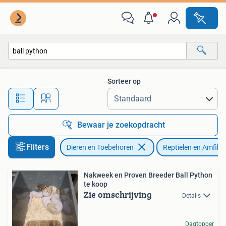
Reptielen en Amfibieën
Sorteer op
Alle afstanden…
Bewaar je zoekopdracht
Filters
Dieren en Toebehoren
Reptielen en Amfibi
Nakweek en Proven Breeder Ball Python
te koop
Zie omschrijving
Details
Dagtopper