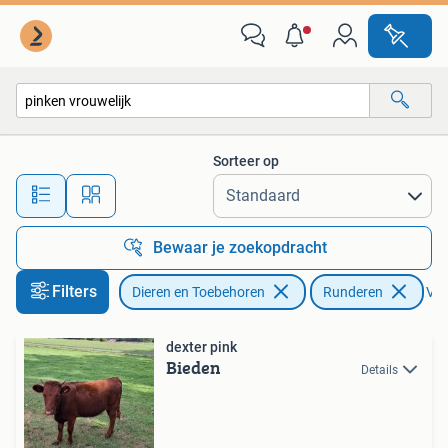
Runderen
Sorteer op
Alle afstanden…
Bewaar je zoekopdracht
Filters
Dieren en Toebehoren
Runderen
Ver
dexter pink
Bieden
Details