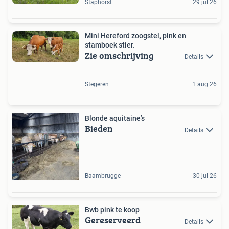
Staphorst
29 jul 26
Mini Hereford zoogstel, pink en
stamboek stier.
Zie omschrijving
Details
Stegeren
1 aug 26
Blonde aquitaine’s
Bieden
Details
Baambrugge
30 jul 26
Bwb pink te koop
Gereserveerd
Details