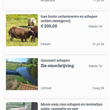
Bingelrade
11 jul 26
luxe bonte ooilammeren en schapen
ooilam zwoegervrij
€ 200,00
Details
Ferwert
31 jul 26
Qaussant schapen
Zie omschrijving
Details
Limmen
3 aug 26
Mooie easy care schapen en lammetjes
ooitje, rammetje en ram