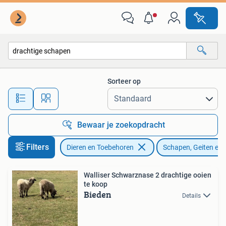
Schapen, Geiten en Varkens
Sorteer op
Alle afstanden…
Bewaar je zoekopdracht
Filters
Dieren en Toebehoren
Schapen, Geiten en
Walliser Schwarznase 2 drachtige ooien
te koop
Bieden
Details