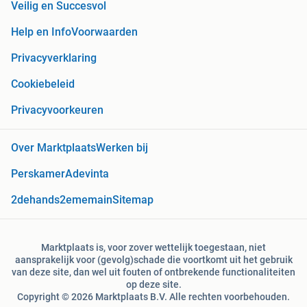
Veilig en Succesvol
Help en Info
Voorwaarden
Privacyverklaring
Cookiebeleid
Privacyvoorkeuren
Over Marktplaats
Werken bij
Perskamer
Adevinta
2dehands
2ememain
Sitemap
Marktplaats is, voor zover wettelijk toegestaan, niet
aansprakelijk voor (gevolg)schade die voortkomt uit het gebruik
van deze site, dan wel uit fouten of ontbrekende functionaliteiten
op deze site.
Copyright © 2026 Marktplaats B.V. Alle rechten voorbehouden.