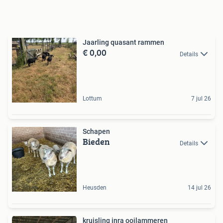
Jaarling quasant rammen
€ 0,00
Details
Lottum
7 jul 26
Schapen
Bieden
Details
Heusden
14 jul 26
kruisling inra ooilammeren