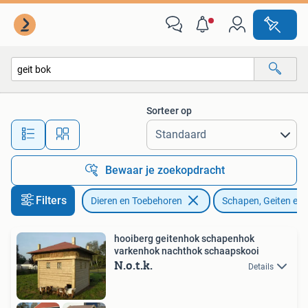
Schapen, Geiten en Varkens
Sorteer op
Alle afstanden…
Bewaar je zoekopdracht
Filters
Dieren en Toebehoren
Schapen, Geiten en
hooiberg geitenhok schapenhok
varkenhok nachthok schaapskooi
N.o.t.k.
Details