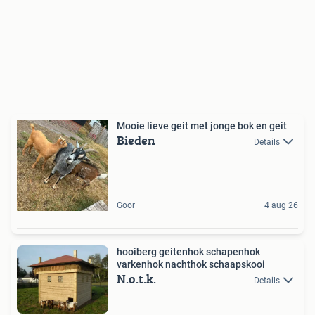
Mooie lieve geit met jonge bok en geit
Bieden
Details
Goor
4 aug 26
hooiberg geitenhok schapenhok
varkenhok nachthok schaapskooi
N.o.t.k.
Details