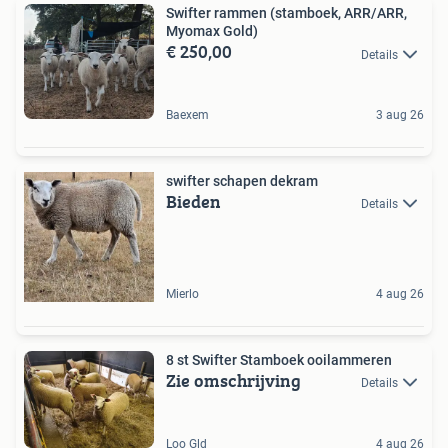
Swifter rammen (stamboek, ARR/ARR,
Myomax Gold)
€ 250,00
Details
Baexem
3 aug 26
swifter schapen dekram
Bieden
Details
Mierlo
4 aug 26
8 st Swifter Stamboek ooilammeren
Zie omschrijving
Details
Loo Gld
4 aug 26