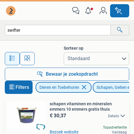
Schapen, Geiten en Varkens
Sorteer op
Alle afstanden…
Bewaar je zoekopdracht
Filters
Dieren en Toebehoren
Schapen, Geiten en
schapen vitaminen en mineralen
emmers 10 emmers gratis thuis
€ 30,37
Details
Topadvertentie
Bezoek website
Vandaag