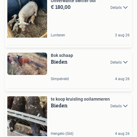
Onverwante swifter ooi
€ 180,00
Details
Lunteren
3 aug 26
Bok schaap
Bieden
Details
Simpelveld
4 aug 26
te koop kruisling ooilammeren
Bieden
Details
Hengelo (Gld)
4 aug 26