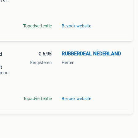
t uit
or
 voor
Topadvertentie
Bezoek website
€ 6,95
RUBBERDEAL NEDERLAND
Eergisteren
Herten
st
0 mm
rke
Topadvertentie
Bezoek website