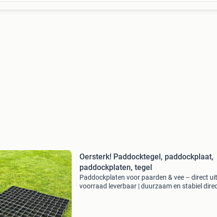
Oersterk! Paddocktegel, paddockplaat,
paddockplaten, tegel
Paddockplaten voor paarden & vee – direct ui
voorraad leverbaar | duurzaam en stabiel direc
voorraad leverbaar en speciaal ontworpen vo
paarden en ander vee, daarnaast ook geschikt
pa