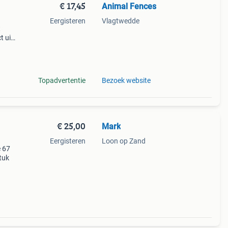
€ 17,45
Animal Fences
Eergisteren
Vlagtwedde
t
t uit
or
wijdte
Topadvertentie
Bezoek website
€ 25,00
Mark
Eergisteren
Loon op Zand
e 67
tuk