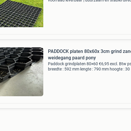
voorraad leverbaar | duurzaam en stabiel direc
voorraad leverbaar en speciaal ontworpen vo
paarden en ander vee, daarnaast ook geschikt
pa
PADDOCK platen 80x60x 3cm grind zand
weidegang paard pony
Paddock grindplaten 80×60 €6,95 excl. Btw p
breedte : 592 mm lengte : 790 mm hoogte : 3
kleuren : zwart beschrijving clawgrip heeft een
ontwikkelde splitplaat met een aantal zeer ste
eig