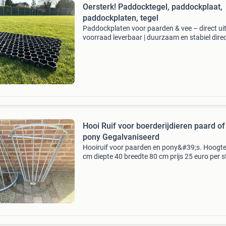
Oersterk! Paddocktegel, paddockplaat,
paddockplaten, tegel
Paddockplaten voor paarden & vee – direct ui
voorraad leverbaar | duurzaam en stabiel direc
voorraad leverbaar en speciaal ontworpen vo
paarden en ander vee! Dankzij de kleine maas
e
Hooi Ruif voor boerderijdieren paard of
pony Gegalvaniseerd
Hooiruif voor paarden en pony&#39;s. Hoogt
cm diepte 40 breedte 80 cm prijs 25 euro per s