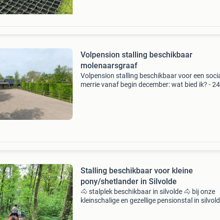
Volpension stalling beschikbaar
molenaarsgraaf
Volpension stalling beschikbaar voor een soci
merrie vanaf begin december: wat bied ik? - 2
In/uitloop (2 stallen blijven open met overha
afdak) - ondergrond verhard en zand - deels
weidega
Stalling beschikbaar voor kleine
pony/shetlander in Silvolde
🐴 stalplek beschikbaar in silvolde 🐴 bij onze
kleinschalige en gezellige pensionstal in silvol
komt 1 stal vrij voor een shetlander of kleine 
die op zand gehouden moet worden. De pony