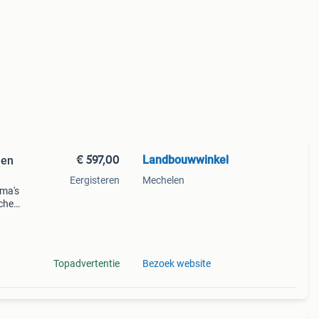
€ 597,00
Landbouwwinkel
 en
Eergisteren
Mechelen
ama's
sche
en
Topadvertentie
Bezoek website