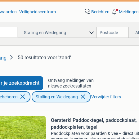
waarden
Veiligheidscentrum
Berichten
Meldingen
Stalling en Weidegang
A
50 resultaten
voor 'zand'
ang
Ontvang meldingen van
r je zoekopdracht
nieuwe zoekresultaten
oebehoren
Stalling en Weidegang
Verwijder filters
Oersterk! Paddocktegel, paddockplaat,
paddockplaten, tegel
Paddockplaten voor paarden & vee – direct ui