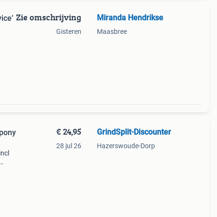
Zie omschrijving
Miranda Hendrikse
vice’
Gisteren
Maasbree
and
ten
€ 24,95
GrindSplit-Discounter
pony
28 jul 26
Hazerswoude-Dorp
ncl
t 34
slib