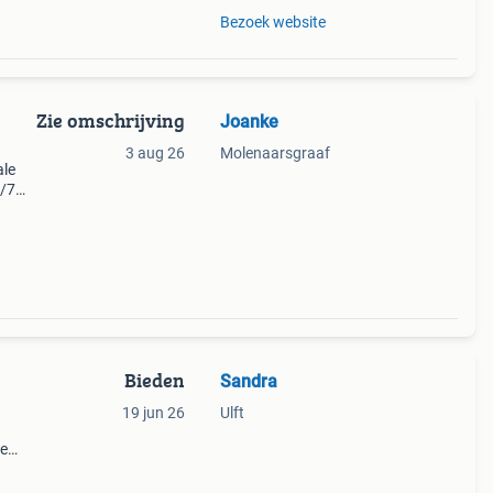
Bezoek website
Zie omschrijving
Joanke
3 aug 26
Molenaarsgraaf
ale
4/7
ngend
Bieden
Sandra
19 jun 26
Ulft
de
pony
 komt