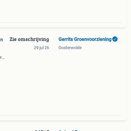
Zie omschrijving
Gerrits Groenvoorziening
en
29 jul 26
Oosterwolde
r
,