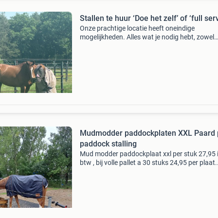
Stallen te huur ‘Doe het zelf’ of ‘full ser
Onze prachtige locatie heeft oneindige
mogelijkheden. Alles wat je nodig hebt, zowel
recreatief als professioneel. -20X40 binnen z
bodem (ook geschikt voor reining) -20x40 bui
zand bodem -30x100
Mudmodder paddockplaten XXL Paard 
paddock stalling
Mud modder paddockplaat xxl per stuk 27,95 i
btw , bij volle pallet a 30 stuks 24,95 per plaat.
Ideaal voor oa, droge paddock of stal. Gewich
kg maat van de plaat is 112 × 79 × 4.0 Cm anti