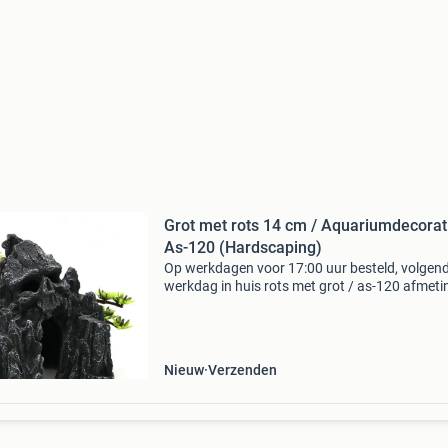
Grot met rots 14 cm / Aquariumdecorat
As-120 (Hardscaping)
Op werkdagen voor 17:00 uur besteld, volgen
werkdag in huis rots met grot / as-120 afmetin
b x h): 12x12x14 cm materiaal: hoogwaardige
veilige polyesterhars geschikt voor: alle zoet- 
zeewa
Nieuw
Verzenden