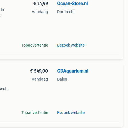
€ 14,99
Ocean-Store.nl
 in
Vandaag
Dordrecht
an
ste
Topadvertentie
Bezoek website
€ 549,00
GDAquarium.nl
Vandaag
Dalen
bestel
ng &
de
Topadvertentie
Bezoek website