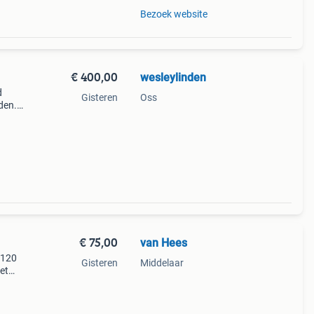
Bezoek website
€ 400,00
wesleylinden
d
Gisteren
Oss
den.
€ 75,00
van Hees
 120
Gisteren
Middelaar
et
hoogte
et vee