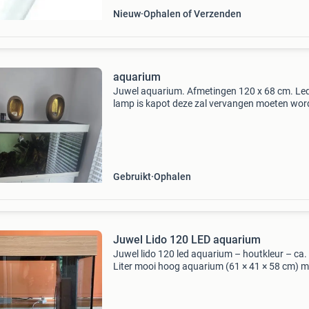
Nieuw
Ophalen of Verzenden
aquarium
Juwel aquarium. Afmetingen 120 x 68 cm. Le
lamp is kapot deze zal vervangen moeten wor
Ongeveer 15 dragon stenen . Vol met vis en
planten. 2 Filters
Gebruikt
Ophalen
Juwel Lido 120 LED aquarium
Juwel lido 120 led aquarium – houtkleur – ca.
Liter mooi hoog aquarium (61 × 41 × 58 cm) m
een inhoud van circa 120 liter. Door de extra 
is het ideaal voor een dikke voedingsbodem m