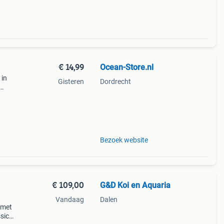
€ 14,99
Ocean-Store.nl
 in
Gisteren
Dordrecht
an
ste
Bezoek website
€ 109,00
G&D Koi en Aquaria
Vandaag
Dalen
 met
ssic