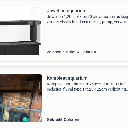
Juwel rio aquarium
Juwel rio 1,20 bij 68 bij 50 cm aquarium is leeg
zonder vissen heeft een deksel, pomp, verwar
lampen etc. 2De verdieping z.s.m weg
Zo goed als nieuw
Ophalen
Kompleet aquarium
Kompleet aquarium 120x50x50cm. 300 Liter
inclusief: fluval type 14523 122cm verlichting
instelbaar met app oase biomaster 350 buiten 
met voorfilter komplete co2 set 2 kg hervulba
magneetv
Gebruikt
Ophalen