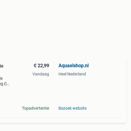
€ 22,99
Aquaelshop.nl
ie
Vandaag
Heel Nederland
de
g (l x
,
en
Topadvertentie
Bezoek website