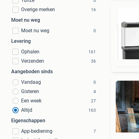
Tunze
0
Overige merken
16
Moet nu weg
Moet nu weg
0
Levering
Ophalen
161
Verzenden
36
Aangeboden sinds
Vandaag
0
Gisteren
4
Een week
27
Altijd
163
Eigenschappen
App-bediening
7