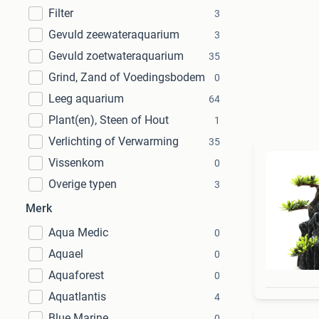
Filter
3
Gevuld zeewateraquarium
3
Gevuld zoetwateraquarium
35
Grind, Zand of Voedingsbodem
0
Leeg aquarium
64
Plant(en), Steen of Hout
1
Verlichting of Verwarming
35
Vissenkom
0
Overige typen
3
Merk
Aqua Medic
0
Aquael
0
Aquaforest
0
Aquatlantis
4
Blue Marine
0