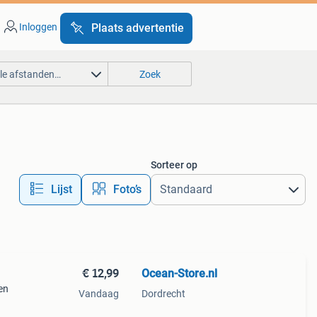
Inloggen
Plaats advertentie
lle afstanden…
Zoek
Sorteer op
Lijst
Foto’s
€ 12,99
Ocean-Store.nl
en
Vandaag
Dordrecht
tuur,