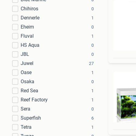
Chihiros
0
Dennerle
1
Eheim
0
Fluval
1
HS Aqua
0
JBL
0
Juwel
27
Oase
1
Osaka
0
Red Sea
1
Reef Factory
1
Sera
0
Superfish
6
Tetra
1