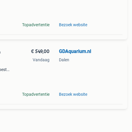
Topadvertentie
Bezoek website
€ 549,00
GDAquarium.nl
&
Vandaag
Dalen
bestel
ng &
de
Topadvertentie
Bezoek website