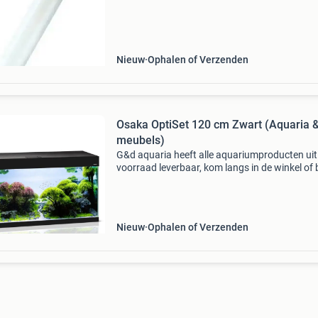
inrichting, supplementen en voeding voor uw
(zee)aquarium.
Nieuw
Ophalen of Verzenden
Osaka OptiSet 120 cm Zwart (Aquaria 
meubels)
G&d aquaria heeft alle aquariumproducten uit
voorraad leverbaar, kom langs in de winkel of 
online op www.gdaquarium.nl gratis verzendi
op werkdagen voor 17:00 uur besteld, volgen
Nieuw
Ophalen of Verzenden