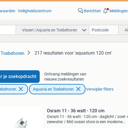
waarden
Veiligheidscentrum
Berichten
Meldingen
Vissen | Aquaria en Toebehoren
A
217 resultaten
voor 'aquarium 120 cm'
n Toebehoren
Ontvang meldingen van
r je zoekopdracht
nieuwe zoekresultaten
oebehoren
Aquaria en Toebehoren
Verwijder filters
Osram 11 - 36 watt - 120 cm
Osram 11 - 36 watt - 120 cm - daglicht / zoet- 
zeewater / 860 ocean store is een moderne
webwinkel met het grootste aanbod in appara