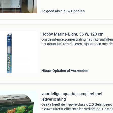
Zo goed als nieuw
Ophalen
Hobby Marine-Light, 36 W, 120 cm
Om de intense zonnestraling nabij koraalriffen
het aquarium te simuleren, zijn lampen met de
hoogste lumen- en kelvin-waarden nodig. Oce
store is een moderne webwinkel met het groot
aanbod in
Nieuw
Ophalen of Verzenden
voordelige aquaria, compleet met
ledverlichting
Osaka heeft de nieuwe classic 2.0 Gelanceerd
nieuwe uiterst efficiente led verlichting. De cla