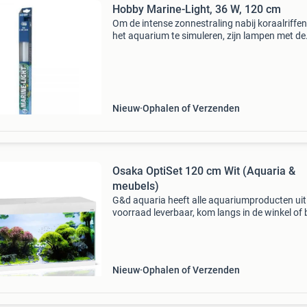
Hobby Marine-Light, 36 W, 120 cm
Om de intense zonnestraling nabij koraalriffen
het aquarium te simuleren, zijn lampen met de
hoogste lumen- en kelvin-waarden nodig. Oce
store is een moderne webwinkel met het groot
aanbod in
Nieuw
Ophalen of Verzenden
Osaka OptiSet 120 cm Wit (Aquaria &
meubels)
G&d aquaria heeft alle aquariumproducten uit
voorraad leverbaar, kom langs in de winkel of 
online op www.gdaquarium.nl gratis verzendi
op werkdagen voor 17:00 uur besteld, volgen
Nieuw
Ophalen of Verzenden