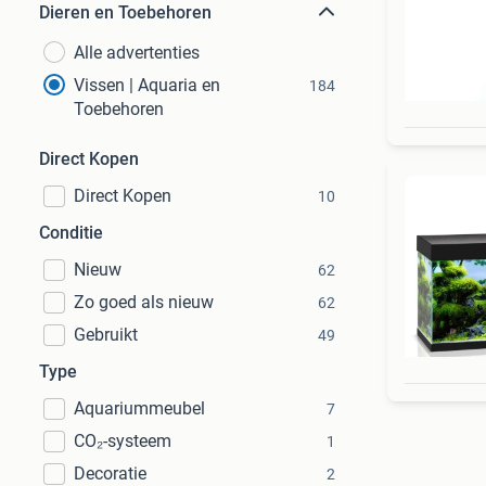
Dieren en Toebehoren
Alle advertenties
Vissen | Aquaria en
184
Toebehoren
Direct Kopen
Direct Kopen
10
Conditie
Nieuw
62
Zo goed als nieuw
62
Gebruikt
49
Type
Aquariummeubel
7
CO₂-systeem
1
Decoratie
2