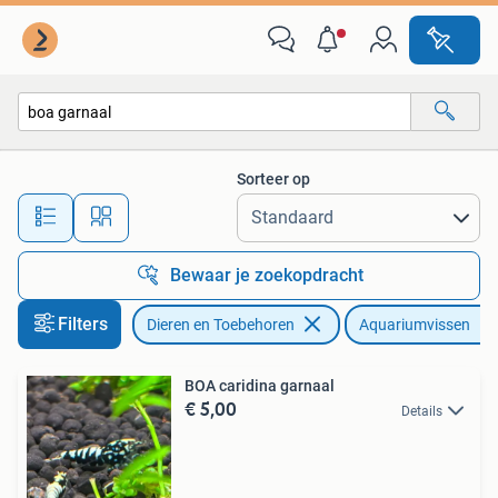
Vissen | Aquariumvissen
Sorteer op
Alle afstanden…
Bewaar je zoekopdracht
Filters
Dieren en Toebehoren
Aquariumvissen
BOA caridina garnaal
€ 5,00
Details