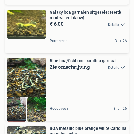
Galaxy boa garnalen uitgeselecteerd(
rood wit en blauw)
€ 6,00
Details
Purmerend
3 jul 26
Blue boa/fishbone caridina garnaal
Zie omschrijving
Details
Hoogeveen
8 jun 26
BOA metallic blue orange white Caridina
garnalen actie