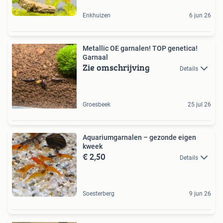
Enkhuizen
6 jun 26
Metallic OE garnalen! TOP genetica!
Garnaal
Zie omschrijving
Details
Groesbeek
25 jul 26
Aquariumgarnalen – gezonde eigen
kweek
€ 2,50
Details
Soesterberg
9 jun 26