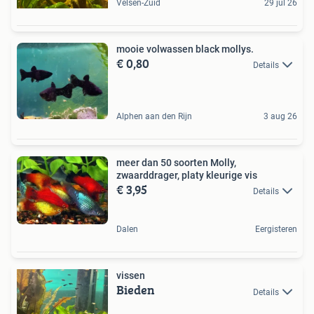
Velsen-Zuid
29 jul 26
mooie volwassen black mollys.
€ 0,80
Details
Alphen aan den Rijn
3 aug 26
meer dan 50 soorten Molly,
zwaarddrager, platy kleurige vis
€ 3,95
Details
Dalen
Eergisteren
vissen
Bieden
Details