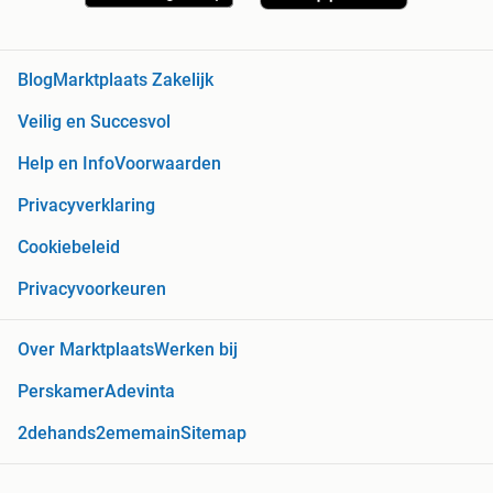
Blog
Marktplaats Zakelijk
Veilig en Succesvol
Help en Info
Voorwaarden
Privacyverklaring
Cookiebeleid
Privacyvoorkeuren
Over Marktplaats
Werken bij
Perskamer
Adevinta
2dehands
2ememain
Sitemap