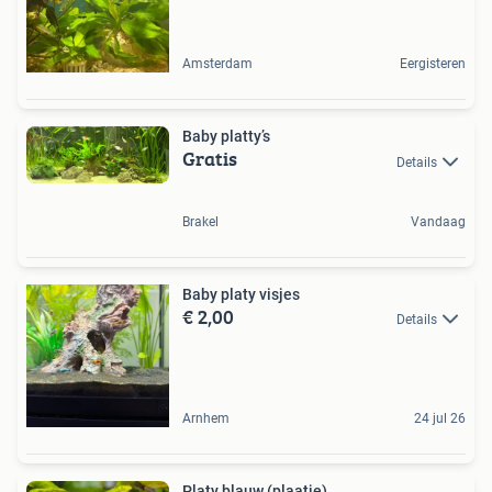
Amsterdam
Eergisteren
Baby platty’s
Gratis
Details
Brakel
Vandaag
Baby platy visjes
€ 2,00
Details
Arnhem
24 jul 26
Platy blauw (plaatje)