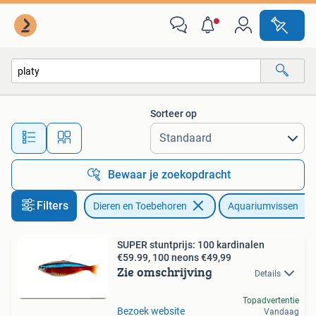
Vissen | Aquariumvissen
Sorteer op
Alle afstanden…
Bewaar je zoekopdracht
Filters
Dieren en Toebehoren
Aquariumvissen
SUPER stuntprijs: 100 kardinalen
€59.99, 100 neons €49,99
Zie omschrijving
Details
Topadvertentie
Bezoek website
Vandaag