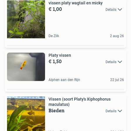
vissen platy wagtail en micky
€ 1,00
Details
De Zilk
2 aug 26
Platy vissen
€ 1,50
Details
Alphen aan den Rijn
22 jul 26
Vissen (soort Platy's Xiphophorus
maculatus)
Bieden
Details