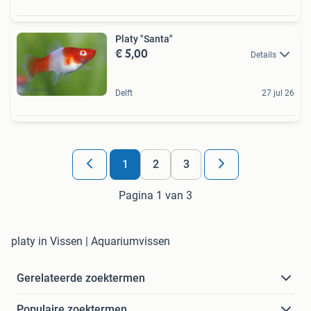
Platy "Santa"
€ 5,00
Details
Delft
27 jul 26
1
2
3
Pagina 1 van 3
platy in Vissen | Aquariumvissen
Gerelateerde zoektermen
Populaire zoektermen