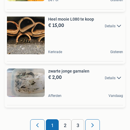
De Pol
Gisteren
Heel mooie L080 te koop
€ 15,00
Details
Kerkrade
Gisteren
zwarte jonge garnalen
€ 2,00
Details
Afferden
Vandaag
1
2
3