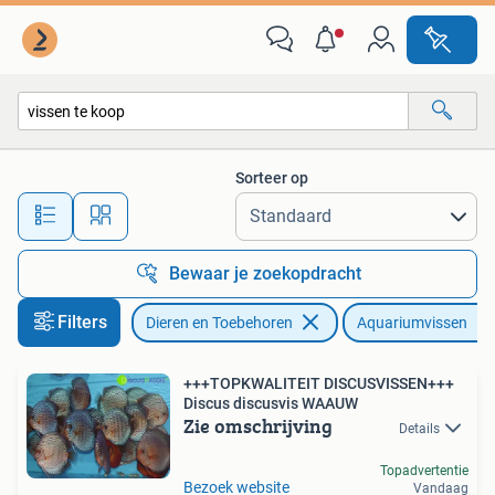
Vissen | Aquariumvissen
Sorteer op
Alle afstanden…
Bewaar je zoekopdracht
Filters
Dieren en Toebehoren
Aquariumvissen
+++TOPKWALITEIT DISCUSVISSEN+++
Discus discusvis WAAUW
Zie omschrijving
Details
Topadvertentie
Bezoek website
Vandaag